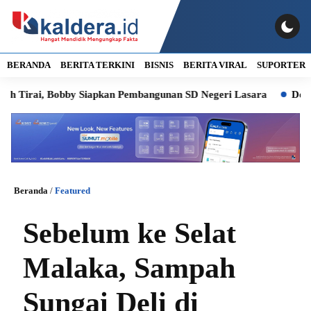
BERANDA
BERITA TERKINI
BISNIS
BERITA VIRAL
SUPORTER
rai, Bobby Siapkan Pembangunan SD Negeri Lasara
Dorong Hili
Beranda
/
Featured
Sebelum ke Selat
Malaka, Sampah
Sungai Deli di