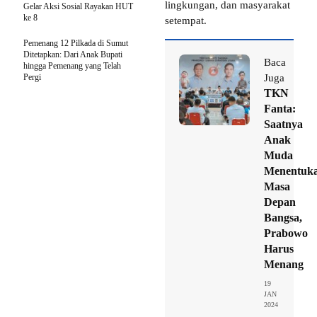
lingkungan, dan masyarakat
Gelar Aksi Sosial Rayakan HUT
ke 8
setempat.
Pemenang 12 Pilkada di Sumut
Ditetapkan: Dari Anak Bupati
Baca
hingga Pemenang yang Telah
Pergi
Juga
TKN
Fanta:
Saatnya
Anak
Muda
Menentuk
Masa
Depan
Bangsa,
Prabowo
Harus
Menang
19
JAN
2024