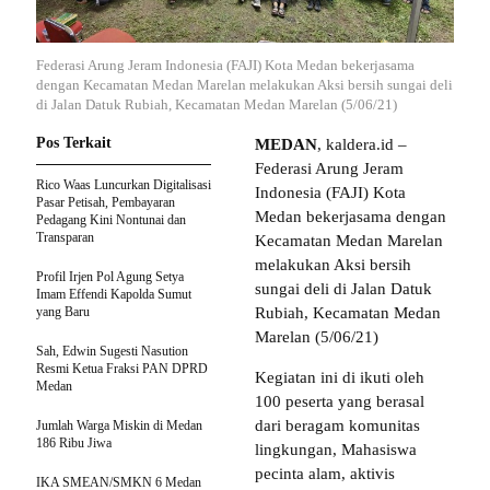
Federasi Arung Jeram Indonesia (FAJI) Kota Medan bekerjasama
dengan Kecamatan Medan Marelan melakukan Aksi bersih sungai deli
di Jalan Datuk Rubiah, Kecamatan Medan Marelan (5/06/21)
Pos Terkait
MEDAN
, kaldera.id –
Federasi Arung Jeram
Rico Waas Luncurkan Digitalisasi
Indonesia (FAJI) Kota
Pasar Petisah, Pembayaran
Medan bekerjasama dengan
Pedagang Kini Nontunai dan
Transparan
Kecamatan Medan Marelan
melakukan Aksi bersih
Profil Irjen Pol Agung Setya
sungai deli di Jalan Datuk
Imam Effendi Kapolda Sumut
yang Baru
Rubiah, Kecamatan Medan
Marelan (5/06/21)
Sah, Edwin Sugesti Nasution
Resmi Ketua Fraksi PAN DPRD
Kegiatan ini di ikuti oleh
Medan
100 peserta yang berasal
dari beragam komunitas
Jumlah Warga Miskin di Medan
186 Ribu Jiwa
lingkungan, Mahasiswa
pecinta alam, aktivis
IKA SMEAN/SMKN 6 Medan