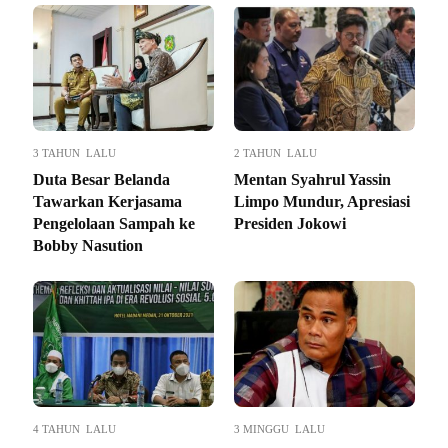
3 TAHUN LALU
2 TAHUN LALU
Duta Besar Belanda
Mentan Syahrul Yassin
Tawarkan Kerjasama
Limpo Mundur, Apresiasi
Pengelolaan Sampah ke
Presiden Jokowi
Bobby Nasution
4 TAHUN LALU
3 MINGGU LALU