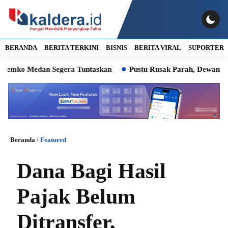
BERANDA
BERITA TERKINI
BISNIS
BERITA VIRAL
SUPORTER
o Medan Segera Tuntaskan
Pustu Rusak Parah, Dewan Minta W
Beranda
/
Featured
Dana Bagi Hasil
Pajak Belum
Ditransfer,