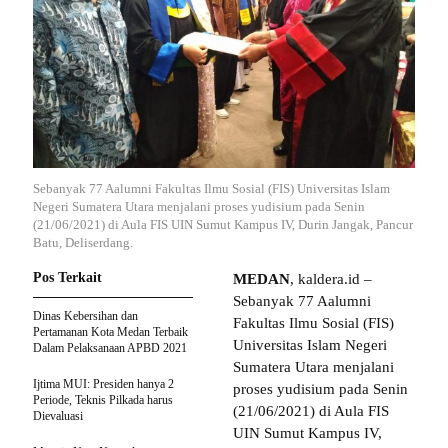
Sebanyak 77 Aalumni Fakultas Ilmu Sosial (FIS) Universitas Islam
Negeri Sumatera Utara menjalani proses yudisium pada Senin
(21/06/2021) di Aula FIS UIN Sumut Kampus IV, Durin Jangak, Pancur
Batu, Deliserdang.
Pos Terkait
MEDAN
, kaldera.id –
Sebanyak 77 Aalumni
Dinas Kebersihan dan
Fakultas Ilmu Sosial (FIS)
Pertamanan Kota Medan Terbaik
Universitas Islam Negeri
Dalam Pelaksanaan APBD 2021
Sumatera Utara menjalani
Ijtima MUI: Presiden hanya 2
proses yudisium pada Senin
Periode, Teknis Pilkada harus
(21/06/2021) di Aula FIS
Dievaluasi
UIN Sumut Kampus IV,