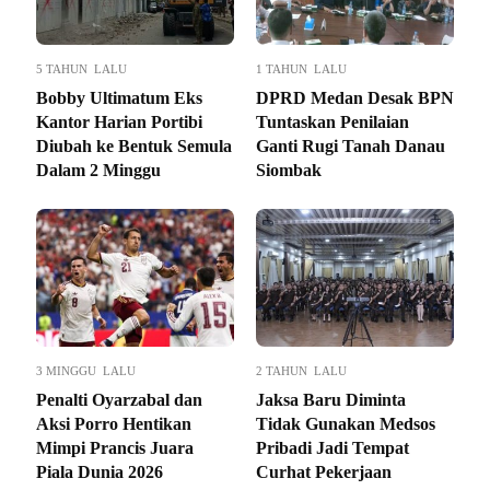
5 TAHUN LALU
1 TAHUN LALU
Bobby Ultimatum Eks
DPRD Medan Desak BPN
Kantor Harian Portibi
Tuntaskan Penilaian
Diubah ke Bentuk Semula
Ganti Rugi Tanah Danau
Dalam 2 Minggu
Siombak
3 MINGGU LALU
2 TAHUN LALU
Penalti Oyarzabal dan
Jaksa Baru Diminta
Aksi Porro Hentikan
Tidak Gunakan Medsos
Mimpi Prancis Juara
Pribadi Jadi Tempat
Piala Dunia 2026
Curhat Pekerjaan