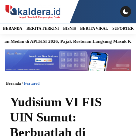
BERANDA
BERITA TERKINI
BISNIS
BERITA VIRAL
SUPORTER
an di APEKSI 2026, Pajak Restoran Langsung Masuk Kas Daerah
Beranda
/
Featured
Yudisium VI FIS
UIN Sumut:
Berbuatlah di