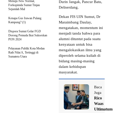
Menuju New Normal,
Durin Jangak, Pancur Batu,
Forkopimda Sumut Tinjau
Deliserdang.
Sejumlah Mal
Dekan FIS UIN Sumut, Dr
Kenapa Gus Irawan Pulang
Maraimbang Daulay,
Kampung? (1)
mengatakan, momentum ini
Dispora Sumut Gelar FGD
menjadi tanda bahwa para
Dorong Pemuda Ikut Sukseskan
alumni dituntut pada suatu
PON 2024
kenyataan untuk bisa
Pelayanan Publik Kota Medan
mengalokasikan ilmu yang
Raih Nilai A, Tertinggi di
diperoleh selama kuliah di
Sumatera Utara
bidang masing-masing
dalam kehidupan
masyarakat.
Baca
Juga
Rico
Waas
Ultimatum