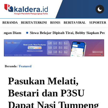
BERANDA
BERITA TERKINI
BISNIS
BERITA VIRAL
SUPORTER
n Diam
Siswa Belajar Dipisah Tirai, Bobby Siapkan Pembangun
Beranda
/
Featured
Pasukan Melati,
Bestari dan P3SU
Dapat Nasi Tumpeng