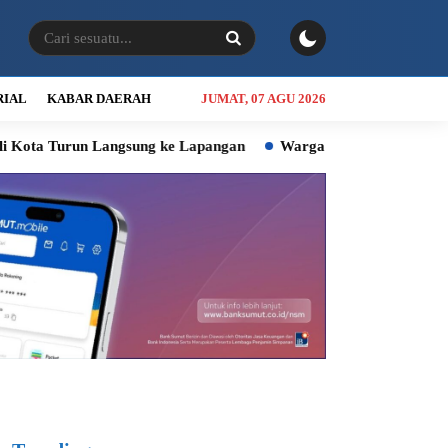
RIAL
KABAR DAERAH
JUMAT, 07 AGU 2026
Langsung ke Lapangan
Warga Miskin Desil 4 hingga 6 Teran