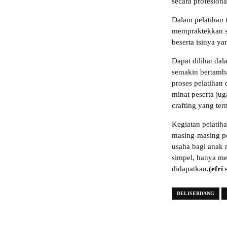
secara profesiona
Dalam pelatihan 
mempraktekkan se
beserta isinya ya
Dapat dilihat dal
semakin bertamb
proses pelatihan
minat peserta jug
crafting yang te
Kegiatan pelatih
masing-masing pe
usaha bagi anak 
simpel, hanya me
didapatkan
.(efri
DELISERDANG