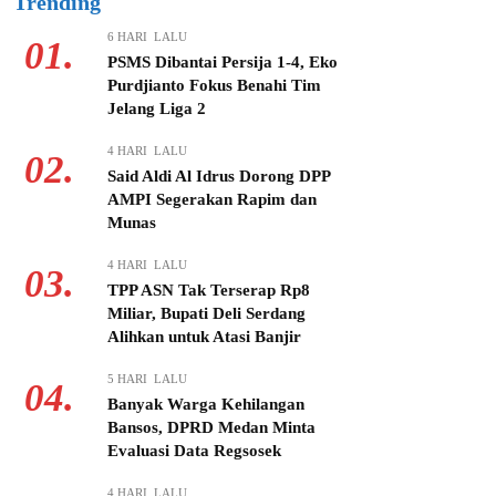
Trending
6 HARI LALU
01.
PSMS Dibantai Persija 1-4, Eko
Purdjianto Fokus Benahi Tim
Jelang Liga 2
4 HARI LALU
02.
Said Aldi Al Idrus Dorong DPP
AMPI Segerakan Rapim dan
Munas
4 HARI LALU
03.
TPP ASN Tak Terserap Rp8
Miliar, Bupati Deli Serdang
Alihkan untuk Atasi Banjir
5 HARI LALU
04.
Banyak Warga Kehilangan
Bansos, DPRD Medan Minta
Evaluasi Data Regsosek
4 HARI LALU