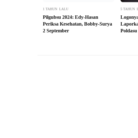
1 TAHUN LALU
5 TAHUN 
Pilgubsu 2024: Edy-Hasan
Logonya
Periksa Kesehatan, Bobby-Surya
Lapork
2 September
Poldasu