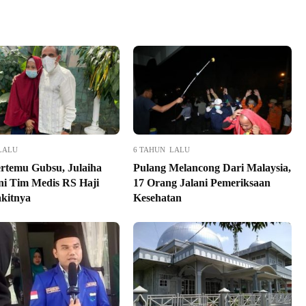
LALU
6 TAHUN LALU
rtemu Gubsu, Julaiha
Pulang Melancong Dari Malaysia,
ni Tim Medis RS Haji
17 Orang Jalani Pemeriksaan
akitnya
Kesehatan