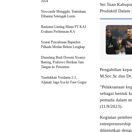
2024
Sei Tuan Kabupa
Produktif Dalam
Newcastle Menggila, Tottenham
Dibantai Setengah Lusin
Baskami Ginting Minta PT KAI
Evaluasi Perlintasan KA
Syarat Pencalonan Bapaslon
Pilkada Medan Belum Lengkap
Diundang Budi Doremi Nyanyi
Bareng, Prabowo Berikan Jam
Tangan ke Penonton
Pengabdian kepad
M.Soc.Sc dan Dr.
Tundukkan Yordania 2-1,
Aljazair Jaga Asa ke Fase Gugur
“Pelaksanaan keg
sebagai bentuk 
pemuda dalam me
(11/9/2023).
Kegiatan pember
entrepreneurshi
dilanjutkan deng