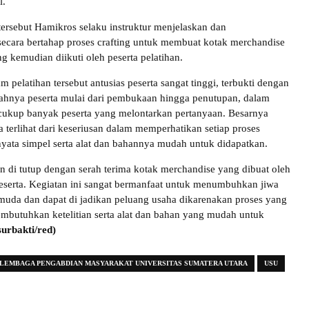
l.
tersebut Hamikros selaku instruktur menjelaskan dan
cara bertahap proses crafting untuk membuat kotak merchandise
ng kemudian diikuti oleh peserta pelatihan.
am pelatihan tersebut antusias peserta sangat tinggi, terbukti dengan
ahnya peserta mulai dari pembukaan hingga penutupan, dalam
 cukup banyak peserta yang melontarkan pertanyaan. Besarnya
a terlihat dari keseriusan dalam memperhatikan setiap proses
rnyata simpel serta alat dan bahannya mudah untuk didapatkan.
an di tutup dengan serah terima kotak merchandise yang dibuat oleh
serta. Kegiatan ini sangat bermanfaat untuk menumbuhkan jiwa
muda dan dapat di jadikan peluang usaha dikarenakan proses yang
mbutuhkan ketelitian serta alat dan bahan yang mudah untuk
 surbakti/red)
LEMBAGA PENGABDIAN MASYARAKAT UNIVERSITAS SUMATERA UTARA
USU