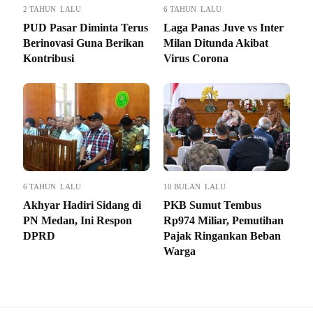
2 TAHUN LALU
6 TAHUN LALU
PUD Pasar Diminta Terus
Laga Panas Juve vs Inter
Berinovasi Guna Berikan
Milan Ditunda Akibat
Kontribusi
Virus Corona
6 TAHUN LALU
10 BULAN LALU
Akhyar Hadiri Sidang di
PKB Sumut Tembus
PN Medan, Ini Respon
Rp974 Miliar, Pemutihan
DPRD
Pajak Ringankan Beban
Warga