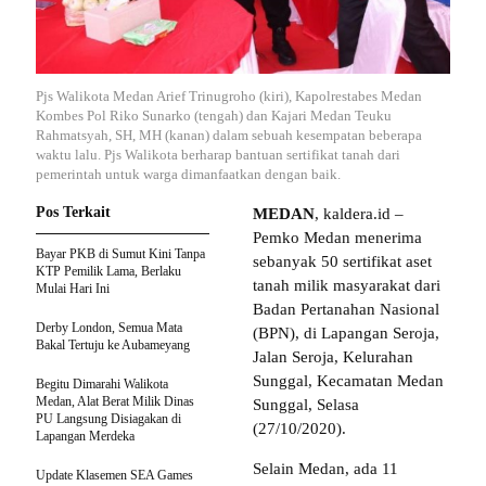
Pjs Walikota Medan Arief Trinugroho (kiri), Kapolrestabes Medan
Kombes Pol Riko Sunarko (tengah) dan Kajari Medan Teuku
Rahmatsyah, SH, MH (kanan) dalam sebuah kesempatan beberapa
waktu lalu. Pjs Walikota berharap bantuan sertifikat tanah dari
pemerintah untuk warga dimanfaatkan dengan baik.
Pos Terkait
MEDAN
, kaldera.id –
Pemko Medan menerima
Bayar PKB di Sumut Kini Tanpa
sebanyak 50 sertifikat aset
KTP Pemilik Lama, Berlaku
tanah milik masyarakat dari
Mulai Hari Ini
Badan Pertanahan Nasional
Derby London, Semua Mata
(BPN), di Lapangan Seroja,
Bakal Tertuju ke Aubameyang
Jalan Seroja, Kelurahan
Sunggal, Kecamatan Medan
Begitu Dimarahi Walikota
Medan, Alat Berat Milik Dinas
Sunggal, Selasa
PU Langsung Disiagakan di
(27/10/2020).
Lapangan Merdeka
Selain Medan, ada 11
Update Klasemen SEA Games