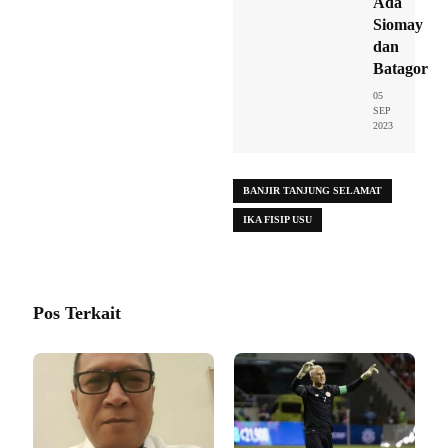
Ada
Siomay
dan
Batagor
05
SEP
2023
BANJIR TANJUNG SELAMAT
IKA FISIP USU
Pos Terkait