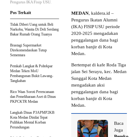
Pengurus IKA Fisip USU.
Pos Terkait
MEDAN
, kaldera.id –
Pengurus Ikatan Alumni
Tidak Diberi Uang untuk Beli
(IKA) FISIP USU periode
Narkoba, Wanita Di Deli Serdang
2020-2025 mengadakan
Bakar Rumah Orang Tuanya
penggalangan dana bagi
Brastagi Supermarket
korban banjir di Kota
Direkomendasikan Tutup
Medan.
Sementara
Bertempat di kafe Roda Tiga
Pemkab Langkat & Poltekpar
Medan Teken MoU
jalan Sei Serayu, kec. Medan
Pembangunan Bukit Lawang-
Sunggal Kota Medan
Tangkahan
mengadakan aksi
penggalangan dana bagi
Rico Waas Soroti Perencanaan
dan Pemeliharaan Aset di Dinas
korban banjir di Kota
PKPCKTR Medan
Medan.
Langkah Dinas P3APMP2KB
Kota Medan Dinilai Tepat
Pulihkan Mental Korban
Baca
Perundungan
Juga
Pemko