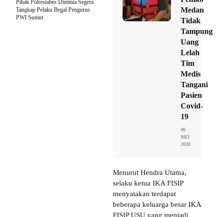
Pihak Polrestabes Diminta Segera
Medan
Tangkap Pelaku Begal Pengurus
PWI Sumut
Tidak
Tampung
Uang
Lelah
Tim
Medis
Tangani
Pasien
Covid-
19
06
MEI
2020
Menurut Hendra Utama,
selaku ketua IKA FISIP
menyatakan terdapat
beberapa keluarga besar IKA
FISIP USU yang menjadi