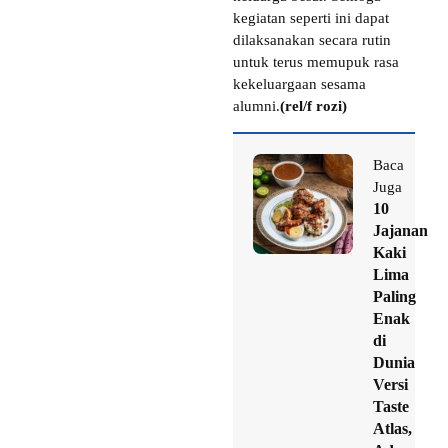
kegiatan seperti ini dapat
dilaksanakan secara rutin
untuk terus memupuk rasa
kekeluargaan sesama
alumni.
(rel/f rozi)
Baca
Juga
10
Jajanan
Kaki
Lima
Paling
Enak
di
Dunia
Versi
Taste
Atlas,