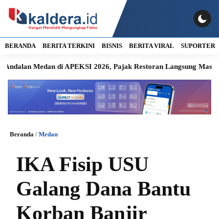
BERANDA
BERITA TERKINI
BISNIS
BERITA VIRAL
SUPORTER
an Medan di APEKSI 2026, Pajak Restoran Langsung Masuk Kas 
Beranda
/
Medan
IKA Fisip USU
Galang Dana Bantu
Korban Banjir