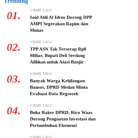
Trending
5 HARI LALU
01.
Said Aldi Al Idrus Dorong DPP
AMPI Segerakan Rapim dan
Munas
5 HARI LALU
02.
TPP ASN Tak Terserap Rp8
Miliar, Bupati Deli Serdang
Alihkan untuk Atasi Banjir
6 HARI LALU
03.
Banyak Warga Kehilangan
Bansos, DPRD Medan Minta
Evaluasi Data Regsosek
5 HARI LALU
04.
Buka Raker DPRD, Rico Waas
Dorong Penguatan Investasi dan
Pertumbuhan Ekonomi
6 HARI LALU