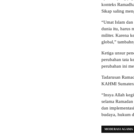
konteks Ramadha
Sikap saling men
“Umat Islam dan 
dunia itu, harus
militer. Karena k
global,” tambahn
Ketiga unsur pen
perubahan tata ke
perubahan ini me
Tadarusan Ramad
KAHMI Sumatera 
“Insya Allah keg
selama Ramadan d
dan implementasi 
budaya, hukum da
MODERASI AGAMA