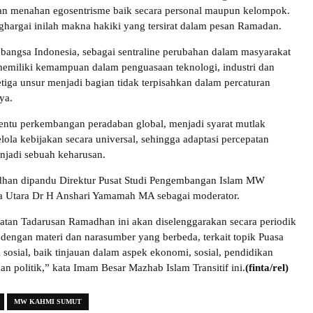
n menahan egosentrisme baik secara personal maupun kelompok.
ghargai inilah makna hakiki yang tersirat dalam pesan Ramadan.
bangsa Indonesia, sebagai sentraline perubahan dalam masyarakat
 memiliki kemampuan dalam penguasaan teknologi, industri dan
etiga unsur menjadi bagian tidak terpisahkan dalam percaturan
ya.
entu perkembangan peradaban global, menjadi syarat mutlak
lola kebijakan secara universal, sehingga adaptasi percepatan
njadi sebuah keharusan.
han dipandu Direktur Pusat Studi Pengembangan Islam MW
Utara Dr H Anshari Yamamah MA sebagai moderator.
iatan Tadarusan Ramadhan ini akan diselenggarakan secara periodik
engan materi dan narasumber yang berbeda, terkait topik Puasa
sosial, baik tinjauan dalam aspek ekonomi, sosial, pendidikan
n politik,” kata Imam Besar Mazhab Islam Transitif ini.
(finta/rel)
MW KAHMI SUMUT