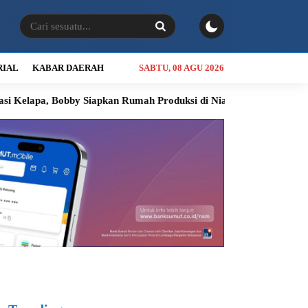
RIAL
KABAR DAERAH
SABTU, 08 AGU 2026
bby Siapkan Rumah Produksi di Nias Utara
INALUM Siapkan Pr