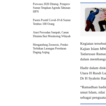
Porwasu 2026 Ditutup, Pemprov
Sumut Tetapkan Agenda Tahunan
HPN
Pasien Positif Covid-19 di Sumut
Tembus 100 Orang
Atasi Persoalan Sampah, Camat
Diminta Ikut Monitoring Wilayah
Kegiatan tersebu
Mengandung Zoonosis, Pemko
Terbitkan Larangan Peredaran
Kajian Islam M
Daging Anjing
Tadarusan Ramad
dalam membangu
Hadir dalam dis
Utara H Rusdi L
Dr H Syahrin Ha
“Ramadhan hadir 
umat Islam, nila
sebagai penguatan