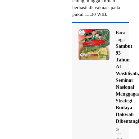
tebing, hingga korban
berhasil dievakuasi pada
pukul 13.30 WIB.
Baca
Juga
Sambut
93
Tahun
Al
Washliyah,
Seminar
Nasional
Menggaga
Strategi
Budaya
Dakwah
Dibentang
09
SEP
2023