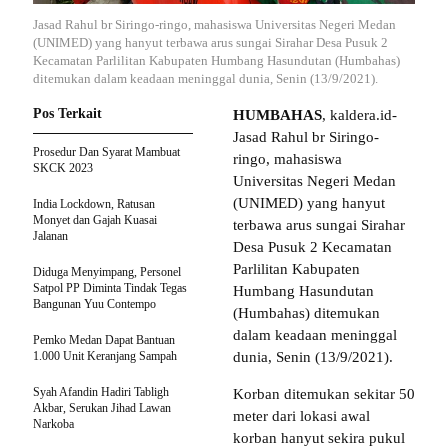
Jasad Rahul br Siringo-ringo, mahasiswa Universitas Negeri Medan
(UNIMED) yang hanyut terbawa arus sungai Sirahar Desa Pusuk 2
Kecamatan Parlilitan Kabupaten Humbang Hasundutan (Humbahas)
ditemukan dalam keadaan meninggal dunia, Senin (13/9/2021).
Pos Terkait
HUMBAHAS
, kaldera.id-
Jasad Rahul br Siringo-
Prosedur Dan Syarat Mambuat
ringo, mahasiswa
SKCK 2023
Universitas Negeri Medan
(UNIMED) yang hanyut
India Lockdown, Ratusan
Monyet dan Gajah Kuasai
terbawa arus sungai Sirahar
Jalanan
Desa Pusuk 2 Kecamatan
Parlilitan Kabupaten
Diduga Menyimpang, Personel
Satpol PP Diminta Tindak Tegas
Humbang Hasundutan
Bangunan Yuu Contempo
(Humbahas) ditemukan
dalam keadaan meninggal
Pemko Medan Dapat Bantuan
1.000 Unit Keranjang Sampah
dunia, Senin (13/9/2021).
Syah Afandin Hadiri Tabligh
Korban ditemukan sekitar 50
Akbar, Serukan Jihad Lawan
meter dari lokasi awal
Narkoba
korban hanyut sekira pukul