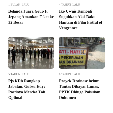
1 BULAN LALU
4 TAHUN LALU
Belanda Juara Grup F,
Iko Uwais Kembali
Jepang Amankan Tiket ke
Suguhkan Aksi Baku
32 Besar
Hantam di Film Fistful of
Vengeance
5 TAHUN LALU
6 TAHUN LALU
Pjs KDh Rangkap
Proyek Drainase belum
Jabatan, Gubsu Edy:
Tuntas Dibayar Lunas,
Pastinya Mereka Tak
PPTK Diduga Palsukan
Optimal
Dokumen