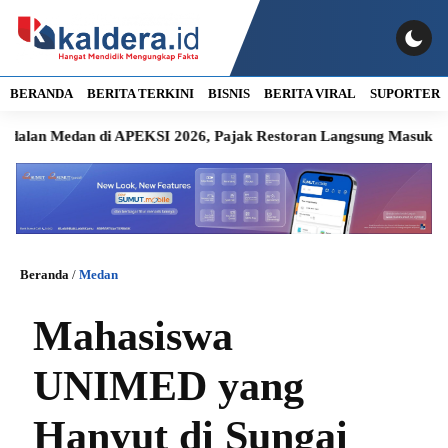
BERANDA
BERITA TERKINI
BISNIS
BERITA VIRAL
SUPORTER
edan di APEKSI 2026, Pajak Restoran Langsung Masuk Kas Daer
Beranda
/
Medan
Mahasiswa
UNIMED yang
Hanyut di Sungai