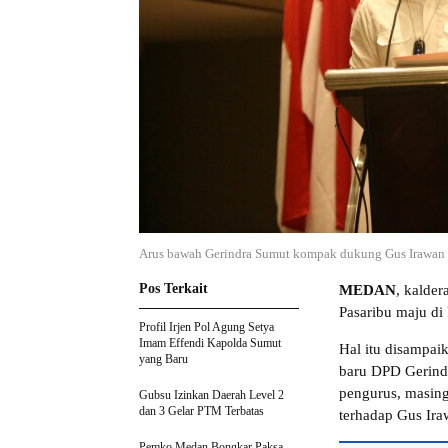
Arus bawah Gerindra Sumut kompak dukung Gus Irawan P
Pos Terkait
MEDAN
, kalde
Pasaribu maju di
Profil Irjen Pol Agung Setya
Imam Effendi Kapolda Sumut
Hal itu disampai
yang Baru
baru DPD Gerindr
pengurus, masin
Gubsu Izinkan Daerah Level 2
dan 3 Gelar PTM Terbatas
terhadap Gus Ira
Pemko Medan Bongkar Paksa