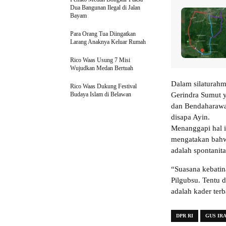
Dua Bangunan Ilegal di Jalan
Bayam
Para Orang Tua Diingatkan
Larang Anaknya Keluar Rumah
Rico Waas Usung 7 Misi
Wujudkan Medan Bertuah
Dalam silaturahm
Rico Waas Dukung Festival
Budaya Islam di Belawan
Gerindra Sumut 
dan Bendaharawa
disapa Ayin.
Menanggapi hal i
mengatakan bahw
adalah spontanita
“Suasana kebatin
Pilgubsu. Tentu 
adalah kader ter
DPR RI
GUS IR