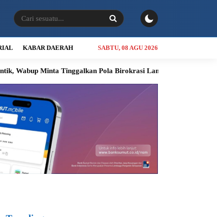
RIAL
KABAR DAERAH
SABTU, 08 AGU 2026
inta Tinggalkan Pola Birokrasi Lama
Kolaborasi Bobby Nasutio