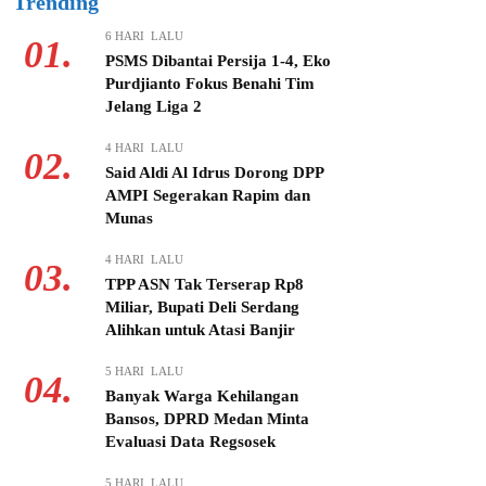
Trending
6 HARI LALU
01.
PSMS Dibantai Persija 1-4, Eko
Purdjianto Fokus Benahi Tim
Jelang Liga 2
4 HARI LALU
02.
Said Aldi Al Idrus Dorong DPP
AMPI Segerakan Rapim dan
Munas
4 HARI LALU
03.
TPP ASN Tak Terserap Rp8
Miliar, Bupati Deli Serdang
Alihkan untuk Atasi Banjir
5 HARI LALU
04.
Banyak Warga Kehilangan
Bansos, DPRD Medan Minta
Evaluasi Data Regsosek
5 HARI LALU