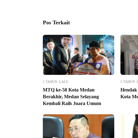
Pos Terkait
1 TAHUN LALU
5 TAHUN 
MTQ ke-58 Kota Medan
Hendak 
Berakhir, Medan Selayang
Kota Me
Kembali Raih Juara Umum