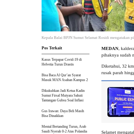
Kepala Balai BPJN Sumut Selamat Rosidi mengatakan pih
Pos Terkait
MEDAN
, kalde
pihaknya sudah m
Kasus Terpapar Covid-19 di
Helvetia Turun Drastis
Diketahui, 32 km 
rusak parah hin
Bisa Baca Al Qur’an Syarat
Masuk MAN Asahan Kampus 2
Dikukuhkan Jadi Ketua Kadin
Sumut Firsal Mutyara Sahuti
Tantangan Gubsu Soal Inflasi
Gus Irawan: Daya Beli Masih
Bisa Dinaikkan
Mental Bertanding Turun, Arab
Saudi Nyerah 0-2 Atas Polandia
Selamet mengata