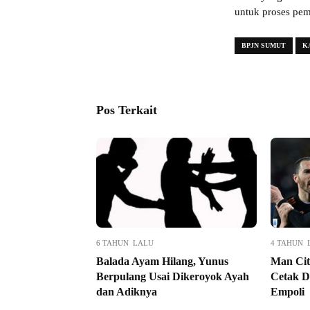
untuk proses pe
BPJN SUMUT
K
Pos Terkait
6 TAHUN LALU
4 TAHUN 
Balada Ayam Hilang, Yunus
Man Cit
Berpulang Usai Dikeroyok Ayah
Cetak D
dan Adiknya
Empoli