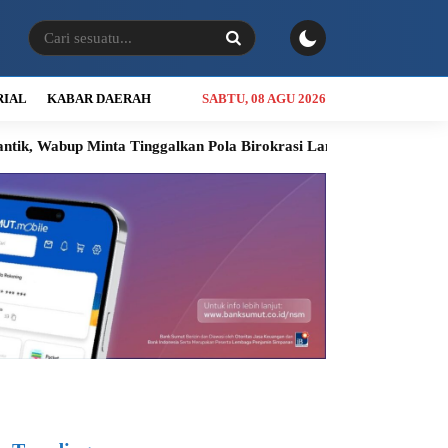
RIAL
KABAR DAERAH
SABTU, 08 AGU 2026
up Minta Tinggalkan Pola Birokrasi Lama
Kolaborasi Bobby Nas