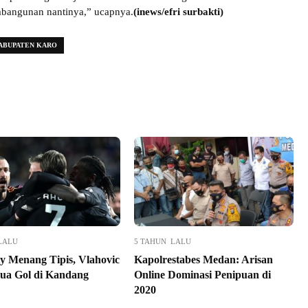
mbangunan nantinya,” ucapnya.
(inews/efri surbakti)
ABUPATEN KARO
LALU
5 TAHUN LALU
y Menang Tipis, Vlahovic
Kapolrestabes Medan: Arisan
ua Gol di Kandang
Online Dominasi Penipuan di
2020