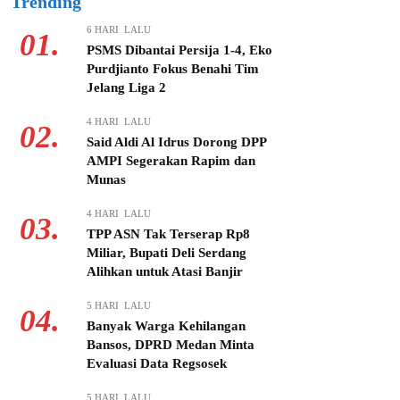
Trending
6 HARI LALU
01.
PSMS Dibantai Persija 1-4, Eko
Purdjianto Fokus Benahi Tim
Jelang Liga 2
4 HARI LALU
02.
Said Aldi Al Idrus Dorong DPP
AMPI Segerakan Rapim dan
Munas
4 HARI LALU
03.
TPP ASN Tak Terserap Rp8
Miliar, Bupati Deli Serdang
Alihkan untuk Atasi Banjir
5 HARI LALU
04.
Banyak Warga Kehilangan
Bansos, DPRD Medan Minta
Evaluasi Data Regsosek
5 HARI LALU