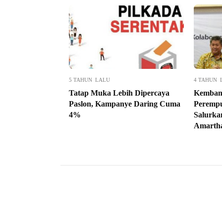
5 TAHUN LALU
4 TAHUN 
Tatap Muka Lebih Dipercaya
Kemban
Paslon, Kampanye Daring Cuma
Peremp
4%
Salurka
Amarth