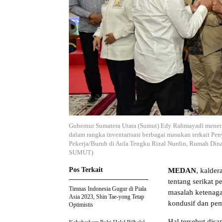
Gubernur Sumatera Utara (Sumut) Edy Rahmayadi meneri
dalam rangka inventarisasi berbagai masukan terkait 
Pekerja/Buruh di Aula Tengku Rizal Nurdin, Rumah Di
SUMUT)
Pos Terkait
MEDAN
, kalde
tentang serikat 
Timnas Indonesia Gugur di Piala
masalah ketenaga
Asia 2023, Shin Tae-yong Tetap
kondusif dan pe
Optimistis
Hal tersebut di