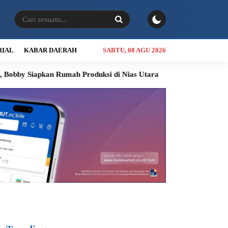
RIAL
KABAR DAERAH
SABTU, 08 AGU 2026
n Rumah Produksi di Nias Utara
INALUM Siapkan Program Kon