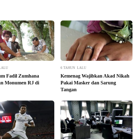
LALU
6 TAHUN LALU
um Fadil Zumhana
Kemenag Wajibkan Akad Nikah
an Monumen RJ di
Pakai Masker dan Sarung
Tangan