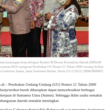
ma kunjungan kerja delegasi Komite III Dewan Perwakilan Daerah (DPD) RI
Penyusunan RUU mengenai Perubahan UU Nomor 21 Tahun 2000 tentang Serikat
nas Gubernur Sumut, Jalan Sudirman Medan, Senin (31/1/2022). DISKOMINFO
ra.id – Perubahan Undang-Undang (UU) Nomor 21 Tahun 2000
pekerja/serikat buruh diharapkan dapat menyelesaikan berbagai
kerjaan di Sumatera Utara (Sumut). Sehingga iklim usaha semakin
mbangunan daerah semakin meningkat.
sampaikan Gubernur Sumut Edy Rahmayadi saat menerima kunjungan