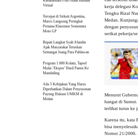
Kabaharkam Polri Halal Bilhalal
Virtual
kerja delegasi K
Tengku Rizal Nu
Tercepat di Sirkuit Argentina,
Medan. Kunjungan
Marco Langsung Peringkat
Pertama Klasemen Sementara
dengan penyusun
Moto GP
serikat pekerja/se
Bupati Langkat Syah Afandin
Ajak Masyarakat Teruskan
Semangat Juang Para Pahlawan
Program 1.000 Kolam, Tapsel
Mulai ‘Ekspor’ Hasil Panen Ke
Mandailing
Ada 5 Kebijakan Yang Harus
Diperhatikan Dalam Penyusunan
Payung Hukum UMKM di
Menurut Gubernu
Medan
hangat di Sumut. 
terlihat turun ke
Karena itu, kata
bisa menyelesaik
Nomor 21/2000. B