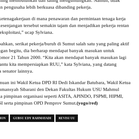
aling membutuhkan dan saling menguntungkan. Namun, tidak
gan pengusaha lebih berkuasa dibanding pekerja.
etenagakerjaan di mana penawaran dan permintaan tenaga kerja
kesenjangan tersebut semakin tajam dan menjadikan pekerja rentan
ksploitasi,” ucap Sylviana.
hkan, serikat pekerja/buruh di Sumut salah satu yang paling aktif
ngan begitu, dia berharap mendapat banyak masukan untuk
mor 21 Tahun 2000. “Kita akan mendapat banyak masukan lagi
ntu kita mempersiapkan RUU,” kata Sylviana, yang datang
 senator lainnya.
muan ini Wakil Ketua DPD RI Dedi Iskandar Batubara, Wakil Ketua
mansyah Sibarani den Dekan Fakultas Hukum USU Mahmul
uga pimpinan organisasi seperti ASITA, APINDO, FSPMI, HIPMI,
SI serta pimpinan OPD Pemprov Sumut.
(yogo/red)
ION
GUBSU EDY RAHMAYADI
REVISI UU