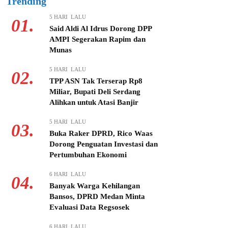
Trending
5 HARI LALU
01.
Said Aldi Al Idrus Dorong DPP
AMPI Segerakan Rapim dan
Munas
5 HARI LALU
02.
TPP ASN Tak Terserap Rp8
Miliar, Bupati Deli Serdang
Alihkan untuk Atasi Banjir
5 HARI LALU
03.
Buka Raker DPRD, Rico Waas
Dorong Penguatan Investasi dan
Pertumbuhan Ekonomi
6 HARI LALU
04.
Banyak Warga Kehilangan
Bansos, DPRD Medan Minta
Evaluasi Data Regsosek
6 HARI LALU