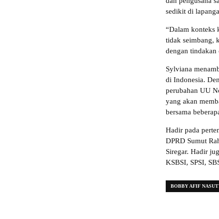
dan pengusaha s
sedikit di lapan
“Dalam konteks k
tidak seimbang, 
dengan tindakan e
Sylviana menamba
di Indonesia. De
perubahan UU No
yang akan memba
bersama beberapa
Hadir pada perte
DPRD Sumut Rah
Siregar. Hadir j
KSBSI, SPSI, SB
BOBBY AFIF NASUT