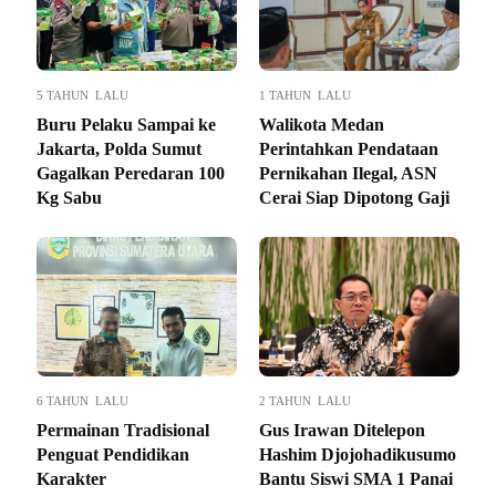
5 TAHUN LALU
1 TAHUN LALU
Buru Pelaku Sampai ke
Walikota Medan
Jakarta, Polda Sumut
Perintahkan Pendataan
Gagalkan Peredaran 100
Pernikahan Ilegal, ASN
Kg Sabu
Cerai Siap Dipotong Gaji
6 TAHUN LALU
2 TAHUN LALU
Permainan Tradisional
Gus Irawan Ditelepon
Penguat Pendidikan
Hashim Djojohadikusumo
Karakter
Bantu Siswi SMA 1 Panai