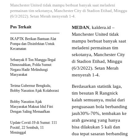
Manchester United tidak mampu berbuat banyak saat meladeni
permainan tim sekotanya, Manchester City di Stadion Etihad, Minggu
(6/3/2022). Setan Merah menyerah 1-4.
Pos Terkait
MEDAN
, kaldera.id –
Manchester United tidak
IKAPTK Berikan Bantuan Alat
mampu berbuat banyak saat
Pompa dan Disinfektan Untuk
meladeni permainan tim
Kecamatan
sekotanya, Manchester City
Sebanyak 8 Ton Mangga Ilegal
di Stadion Etihad, Minggu
Dimusnahkan, Polda Sumut:
(6/3/2022). Setan Merah
Negara Hadir Melindungi
Masyarakat
menyerah 1-4.
Terima Gubernur Bengkulu,
Berdasarkan statistik laga,
Bobby Nasution Ajak Kolaborasi
tim besutan R Rangnick
kalah semuanya, mulai dari
Bobby Nasution Ajak
penguasaan bola berbanding
Masyarakat Maknai Idul Fitri
Dengan Saling Memaafkan
jauh30%-70%, tembakan ke
arah gawang yang hanya
Update Covid-19 di Sumut: 111
bisa dilakukan 5 kali dan
Positif, 22 Sembuh, 11
Meninggal
dua tepat sasaran berbanding