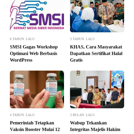
6 TAHUN LALU
3 TAHUN LALU
SMSI Gagas Workshop
KHAS, Cara Masyarakat
Optimasi Web Berbasis
Dapatkan Sertifikat Halal
WordPress
Gratis
4 TAHUN LALU
3 BULAN LALU
Pemerintah Tetapkan
Wabup Tekankan
Vaksin Booster Mulai 12
Integritas Majelis Hakim