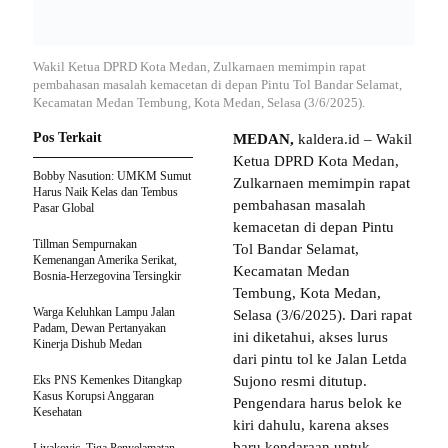
Wakil Ketua DPRD Kota Medan, Zulkarnaen memimpin rapat
pembahasan masalah kemacetan di depan Pintu Tol Bandar Selamat,
Kecamatan Medan Tembung, Kota Medan, Selasa (3/6/2025).
Pos Terkait
MEDAN,
kaldera.id – Wakil
Ketua DPRD Kota Medan,
Bobby Nasution: UMKM Sumut
Zulkarnaen memimpin rapat
Harus Naik Kelas dan Tembus
pembahasan masalah
Pasar Global
kemacetan di depan Pintu
Tillman Sempurnakan
Tol Bandar Selamat,
Kemenangan Amerika Serikat,
Kecamatan Medan
Bosnia-Herzegovina Tersingkir
Tembung, Kota Medan,
Warga Keluhkan Lampu Jalan
Selasa (3/6/2025). Dari rapat
Padam, Dewan Pertanyakan
ini diketahui, akses lurus
Kinerja Dishub Medan
dari pintu tol ke Jalan Letda
Eks PNS Kemenkes Ditangkap
Sujono resmi ditutup.
Kasus Korupsi Anggaran
Pengendara harus belok ke
Kesehatan
kiri dahulu, karena akses
baru kendaraan untuk
Livakovic, Tiga Penyelamatan