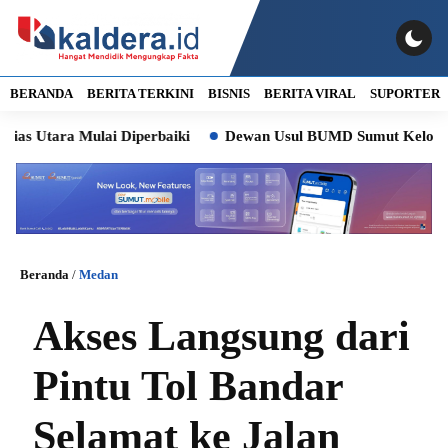
BERANDA
BERITA TERKINI
BISNIS
BERITA VIRAL
SUPORTER
ra Mulai Diperbaiki
Dewan Usul BUMD Sumut Kelola Rumput La
Beranda
/
Medan
Akses Langsung dari
Pintu Tol Bandar
Selamat ke Jalan