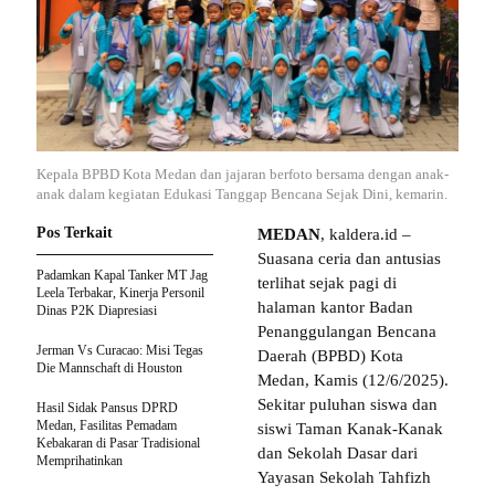
Kepala BPBD Kota Medan dan jajaran berfoto bersama dengan anak-
anak dalam kegiatan Edukasi Tanggap Bencana Sejak Dini, kemarin.
Pos Terkait
MEDAN
, kaldera.id –
Suasana ceria dan antusias
Padamkan Kapal Tanker MT Jag
terlihat sejak pagi di
Leela Terbakar, Kinerja Personil
halaman kantor Badan
Dinas P2K Diapresiasi
Penanggulangan Bencana
Jerman Vs Curacao: Misi Tegas
Daerah (BPBD) Kota
Die Mannschaft di Houston
Medan, Kamis (12/6/2025).
Sekitar puluhan siswa dan
Hasil Sidak Pansus DPRD
Medan, Fasilitas Pemadam
siswi Taman Kanak-Kanak
Kebakaran di Pasar Tradisional
dan Sekolah Dasar dari
Memprihatinkan
Yayasan Sekolah Tahfizh