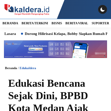
BERANDA
BERITA TERKINI
BISNIS
BERITA VIRAL
SUPORTER
ra
Dorong Hilirisasi Kelapa, Bobby Siapkan Rumah Produksi di
Beranda
/
Edukaldera
Edukasi Bencana
Sejak Dini, BPBD
Kota Medan Ajak