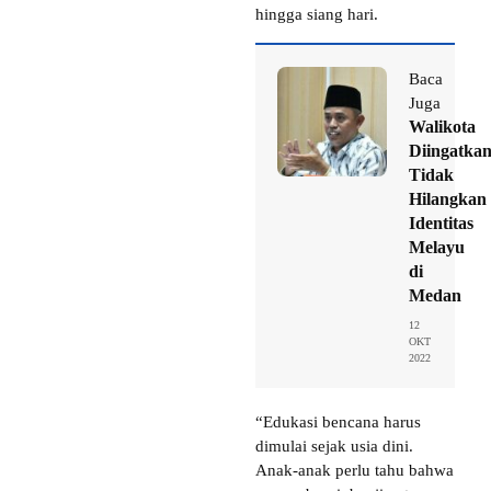
hingga siang hari.
Baca
Juga
Walikota
Diingatka
Tidak
Hilangkan
Identitas
Melayu
di
Medan
12
OKT
2022
“Edukasi bencana harus
dimulai sejak usia dini.
Anak-anak perlu tahu bahwa