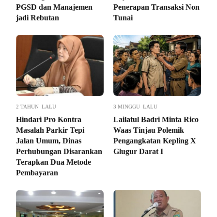
PGSD dan Manajemen
Penerapan Transaksi Non
jadi Rebutan
Tunai
2 TAHUN LALU
3 MINGGU LALU
Hindari Pro Kontra
Lailatul Badri Minta Rico
Masalah Parkir Tepi
Waas Tinjau Polemik
Jalan Umum, Dinas
Pengangkatan Kepling X
Perhubungan Disarankan
Glugur Darat I
Terapkan Dua Metode
Pembayaran