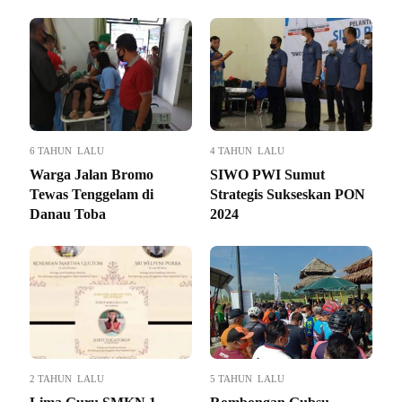
6 TAHUN LALU
4 TAHUN LALU
Warga Jalan Bromo
SIWO PWI Sumut
Tewas Tenggelam di
Strategis Sukseskan PON
Danau Toba
2024
2 TAHUN LALU
5 TAHUN LALU