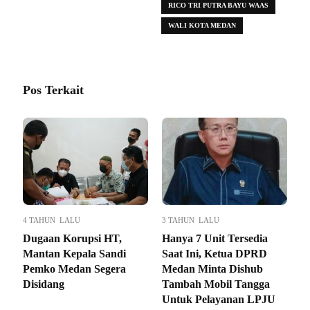
RICO TRI PUTRA BAYU WAAS
WALI KOTA MEDAN
Pos Terkait
4 TAHUN LALU
3 TAHUN LALU
Dugaan Korupsi HT,
Hanya 7 Unit Tersedia
Mantan Kepala Sandi
Saat Ini, Ketua DPRD
Pemko Medan Segera
Medan Minta Dishub
Disidang
Tambah Mobil Tangga
Untuk Pelayanan LPJU