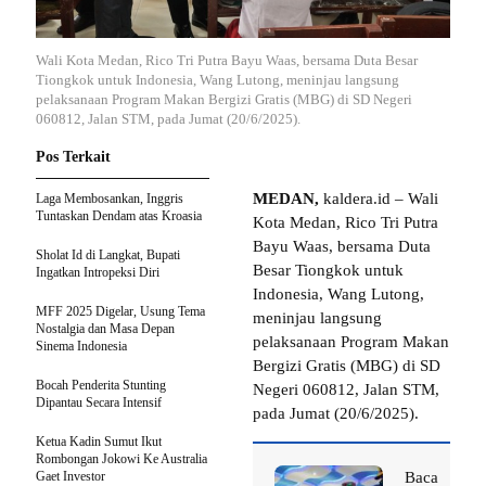
Wali Kota Medan, Rico Tri Putra Bayu Waas, bersama Duta Besar
Tiongkok untuk Indonesia, Wang Lutong, meninjau langsung
pelaksanaan Program Makan Bergizi Gratis (MBG) di SD Negeri
060812, Jalan STM, pada Jumat (20/6/2025).
Pos Terkait
MEDAN,
kaldera.id – Wali
Laga Membosankan, Inggris
Tuntaskan Dendam atas Kroasia
Kota Medan, Rico Tri Putra
Bayu Waas, bersama Duta
Sholat Id di Langkat, Bupati
Besar Tiongkok untuk
Ingatkan Intropeksi Diri
Indonesia, Wang Lutong,
MFF 2025 Digelar, Usung Tema
meninjau langsung
Nostalgia dan Masa Depan
pelaksanaan Program Makan
Sinema Indonesia
Bergizi Gratis (MBG) di SD
Bocah Penderita Stunting
Negeri 060812, Jalan STM,
Dipantau Secara Intensif
pada Jumat (20/6/2025).
Ketua Kadin Sumut Ikut
Rombongan Jokowi Ke Australia
Gaet Investor
Baca