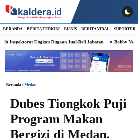
BERANDA
BERITA TERKINI
BISNIS
BERITA VIRAL
SUPORTER
ektorat Ungkap Dugaan Jual-Beli Jabatan
Bobby Nasution Sia
Beranda
/
Medan
Dubes Tiongkok Puji
Program Makan
Bergizi di Medan,