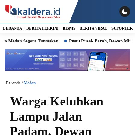
BERANDA
BERITA TERKINI
BISNIS
BERITA VIRAL
SUPORTER
an Segera Tuntaskan
Pustu Rusak Parah, Dewan Minta Wali K
Beranda
/
Medan
Warga Keluhkan
Lampu Jalan
Padam, Dewan