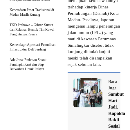
meluapkan kekecewaannya
terhadap kinerja Dinas
Keberadaan Pasar Tradisional di
Perhubungan (Dishub) Kota
Medan Masih Kurang
Medan. Pasalnya, laporan
TKD Prabowo – Gibran Sumut
mengenai lampu penerangan
dan Relawan Bentuk Tim Kawal
jalan umum (LPJU) yang
Penghitungan Suara
mati di kawasan Perumnas
Kemendagri Apresiasi Pemulihan
Simalingkar disebut tidak
Infrastruktur Deli Serdang
kunjung ditindaklanjuti
meski telah disampaikan
Ade Jona: Prabowo Sosok
sejak sebulan lalu.
Pemimpin Kuat dan Siap
Berkorban Untuk Rakyat
Baca
Juga
Sambut
Hari
Jadi,
Kapolda
Bakti
Sosial