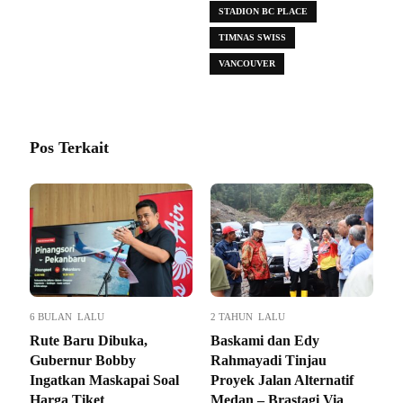
STADION BC PLACE
TIMNAS SWISS
VANCOUVER
Pos Terkait
6 BULAN LALU
2 TAHUN LALU
Rute Baru Dibuka,
Baskami dan Edy
Gubernur Bobby
Rahmayadi Tinjau
Ingatkan Maskapai Soal
Proyek Jalan Alternatif
Harga Tiket
Medan – Brastagi Via