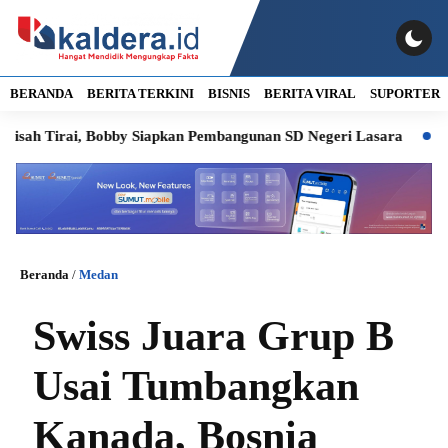
BERANDA
BERITA TERKINI
BISNIS
BERITA VIRAL
SUPORTER
 Tirai, Bobby Siapkan Pembangunan SD Negeri Lasara
Dorong H
Beranda
/
Medan
Swiss Juara Grup B
Usai Tumbangkan
Kanada, Bosnia