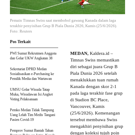
Pemain Timnas Swiss saat membobol gawang Kanada dalam laga
terakhir penyisihan Grup B Piala Dunia 2026, Kamis (25/6/2026).
Foto: Reuters
Pos Terkait
MEDAN,
Kaldera.id –
PWI Sumut Rekrutmen Anggota
dan Gelar UKW Angkatan 38
Timnas Swiss memastikan
diri sebagai juara Grup B
Sekretariat DPRD Medan
Piala Dunia 2026 setelah
Sosialisasikan e-Purchasing ke
Pemilik Media dan Wartawan
menaklukkan tuan rumah
Kanada dengan skor 2-1
UMSU Gelar Wisuda Tatap
pada laga terakhir fase grup
Muka, Wisudawan Isi Angket
Voting Pelaksanaan
di Stadion BC Place,
Vancouver, Kamis
Pemko Medan Tidak Tampung
(25/6/2026). Kemenangan
Uang Lelah Tim Medis Tangani
tersebut membawa Swiss
Pasien Covid-19
mengakhiri penyisihan grup
Pemprov Sumut Bantah Tahan
dengan koleksi tujuh poin