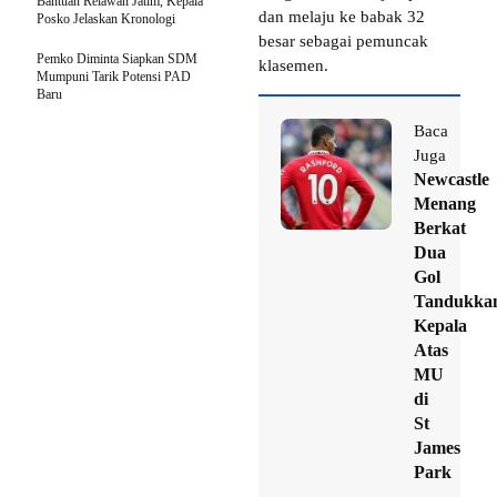
Bantuan Relawan Jatim, Kepala
dan melaju ke babak 32
Posko Jelaskan Kronologi
besar sebagai pemuncak
Pemko Diminta Siapkan SDM
klasemen.
Mumpuni Tarik Potensi PAD
Baru
Baca
Juga
Newcastle
Menang
Berkat
Dua
Gol
Tandukka
Kepala
Atas
MU
di
St
James
Park