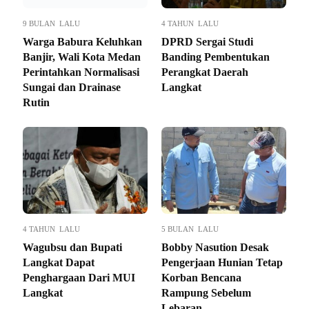
9 BULAN LALU
4 TAHUN LALU
Warga Babura Keluhkan
DPRD Sergai Studi
Banjir, Wali Kota Medan
Banding Pembentukan
Perintahkan Normalisasi
Perangkat Daerah
Sungai dan Drainase
Langkat
Rutin
4 TAHUN LALU
5 BULAN LALU
Wagubsu dan Bupati
Bobby Nasution Desak
Langkat Dapat
Pengerjaan Hunian Tetap
Penghargaan Dari MUI
Korban Bencana
Langkat
Rampung Sebelum
Lebaran