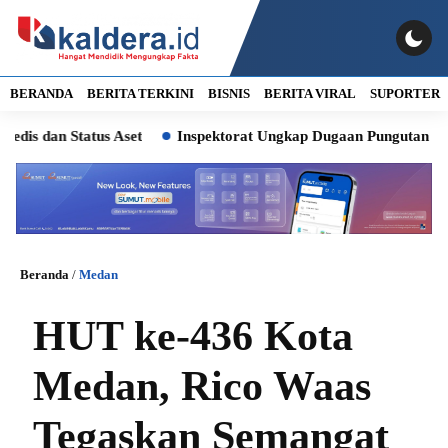
BERANDA
BERITA TERKINI
BISNIS
BERITA VIRAL
SUPORTER
 Status Aset
Inspektorat Ungkap Dugaan Pungutan Liar, Lura
Beranda
/
Medan
HUT ke-436 Kota
Medan, Rico Waas
Tegaskan Semangat