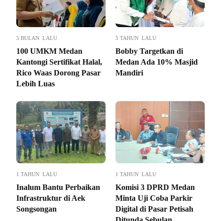
5 BULAN LALU
5 TAHUN LALU
100 UMKM Medan
Bobby Targetkan di
Kantongi Sertifikat Halal,
Medan Ada 10% Masjid
Rico Waas Dorong Pasar
Mandiri
Lebih Luas
1 TAHUN LALU
1 TAHUN LALU
Inalum Bantu Perbaikan
Komisi 3 DPRD Medan
Infrastruktur di Aek
Minta Uji Coba Parkir
Songsongan
Digital di Pasar Petisah
Ditunda Sebulan