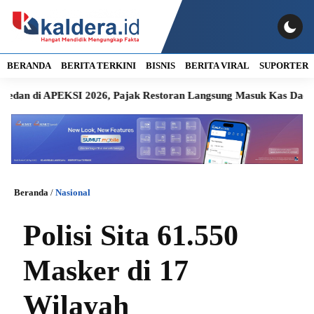
BERANDA
BERITA TERKINI
BISNIS
BERITA VIRAL
SUPORTER
PEKSI 2026, Pajak Restoran Langsung Masuk Kas Daerah
25 
Beranda
/
Nasional
Polisi Sita 61.550
Masker di 17
Wilayah