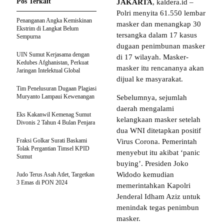
Pos Terkait
JAKARTA
, kaldera.id –
Polri menyita 61.550 lembar
Penanganan Angka Kemiskinan
masker dan menangkap 30
Ekstrim di Langkat Belum
tersangka dalam 17 kasus
Sempurna
dugaan penimbunan masker
UIN Sumut Kerjasama dengan
di 17 wilayah. Masker-
Kedubes Afghanistan, Perkuat
masker itu rencananya akan
Jaringan Intelektual Global
dijual ke masyarakat.
Tim Penelusuran Dugaan Plagiasi
Muryanto Lampaui Kewenangan
Sebelumnya, sejumlah
daerah mengalami
Eks Kakanwil Kemenag Sumut
kelangkaan masker setelah
Divonis 2 Tahun 4 Bulan Penjara
dua WNI ditetapkan positif
Fraksi Golkar Surati Baskami
Virus Corona. Pemerintah
Tolak Pergantian Timsel KPID
menyebut itu akibat ‘panic
Sumut
buying’. Presiden Joko
Widodo kemudian
Judo Terus Asah Atlet, Targetkan
3 Emas di PON 2024
memerintahkan Kapolri
Jenderal Idham Aziz untuk
menindak tegas penimbun
masker.