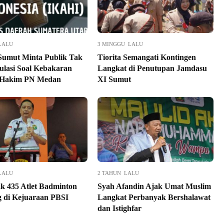
LALU
3 MINGGU LALU
umut Minta Publik Tak
Tiorita Semangati Kontingen
ulasi Soal Kebakaran
Langkat di Penutupan Jamdasu
Hakim PN Medan
XI Sumut
LALU
2 TAHUN LALU
k 435 Atlet Badminton
Syah Afandin Ajak Umat Muslim
g di Kejuaraan PBSI
Langkat Perbanyak Bershalawat
dan Istighfar