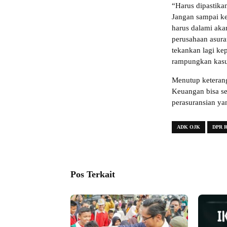
“Harus dipastikan
Jangan sampai k
harus dalami aka
perusahaan asura
tekankan lagi ke
rampungkan kasus
Menutup keteran
Keuangan bisa s
perasuransian yan
ADK OJK
DPR R
Pos Terkait