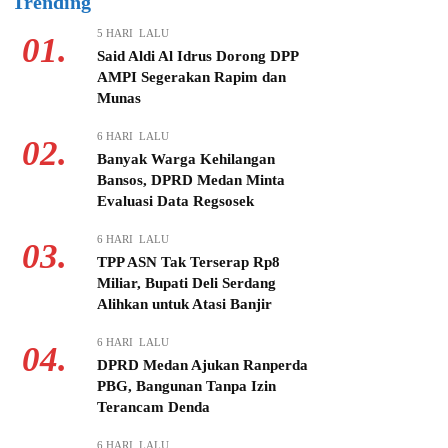
Trending
5 HARI LALU
01.
Said Aldi Al Idrus Dorong DPP
AMPI Segerakan Rapim dan
Munas
6 HARI LALU
02.
Banyak Warga Kehilangan
Bansos, DPRD Medan Minta
Evaluasi Data Regsosek
6 HARI LALU
03.
TPP ASN Tak Terserap Rp8
Miliar, Bupati Deli Serdang
Alihkan untuk Atasi Banjir
6 HARI LALU
04.
DPRD Medan Ajukan Ranperda
PBG, Bangunan Tanpa Izin
Terancam Denda
6 HARI LALU