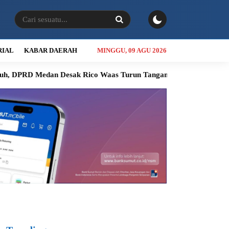
RIAL
KABAR DAERAH
MINGGU, 09 AGU 2026
edan Desak Rico Waas Turun Tangan
Jalan Sicanang Mangkrak