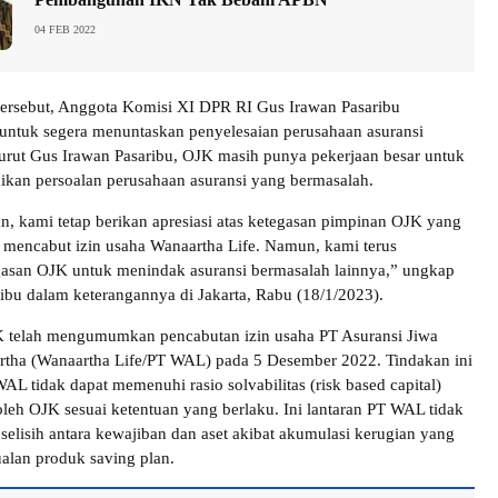
04 FEB 2022
ersebut, Anggota Komisi XI DPR RI Gus Irawan Pasaribu
ntuk segera menuntaskan penyelesaian perusahaan asuransi
rut Gus Irawan Pasaribu, OJK masih punya pekerjaan besar untuk
ikan persoalan perusahaan asuransi yang bermasalah.
n, kami tetap berikan apresiasi atas ketegasan pimpinan OJK yang
h mencabut izin usaha Wanaartha Life. Namun, kami terus
asan OJK untuk menindak asuransi bermasalah lainnya,” ungkap
ibu dalam keterangannya di Jakarta, Rabu (18/1/2023).
 telah mengumumkan pencabutan izin usaha PT Asuransi Jiwa
rtha (Wanaartha Life/PT WAL) pada 5 Desember 2022. Tindakan ini
L tidak dapat memenuhi rasio solvabilitas (risk based capital)
oleh OJK sesuai ketentuan yang berlaku. Ini lantaran PT WAL tidak
lisih antara kewajiban dan aset akibat akumulasi kerugian yang
ualan produk saving plan.