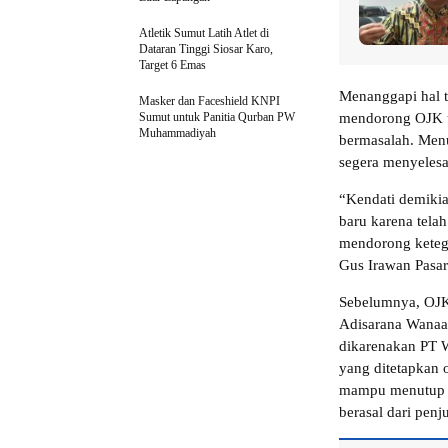
Atletik Sumut Latih Atlet di
Dataran Tinggi Siosar Karo,
Target 6 Emas
Menanggapi hal t
Masker dan Faceshield KNPI
Sumut untuk Panitia Qurban PW
mendorong OJK u
Muhammadiyah
bermasalah. Menu
segera menyelesa
“Kendati demikia
baru karena tela
mendorong keteg
Gus Irawan Pasar
Sebelumnya, OJK
Adisarana Wanaa
dikarenakan PT WA
yang ditetapkan 
mampu menutup se
berasal dari penj