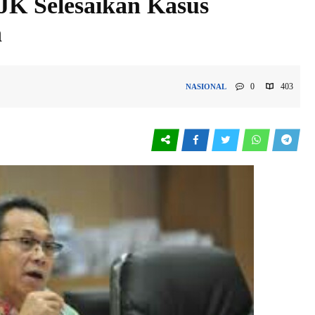
JK Selesaikan Kasus
h
0
403
NASIONAL