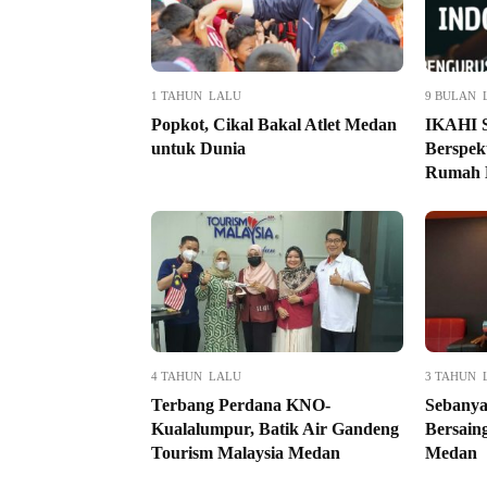
1 TAHUN LALU
9 BULAN 
Popkot, Cikal Bakal Atlet Medan
IKAHI S
untuk Dunia
Berspek
Rumah 
4 TAHUN LALU
3 TAHUN 
Terbang Perdana KNO-
Sebanya
Kualalumpur, Batik Air Gandeng
Bersain
Tourism Malaysia Medan
Medan