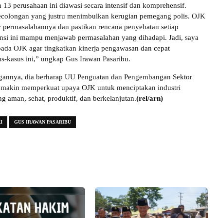
 13 perusahaan ini diawasi secara intensif dan komprehensif.
ecolongan yang justru menimbulkan kerugian pemegang polis. OJK
r permasalahannya dan pastikan rencana penyehatan setiap
nsi ini mampu menjawab permasalahan yang dihadapi. Jadi, saya
pada OJK agar tingkatkan kinerja pengawasan dan cepat
-kasus ini,” ungkap Gus Irawan Pasaribu.
gannya, dia berharap UU Penguatan dan Pengembangan Sektor
emakin memperkuat upaya OJK untuk menciptakan industri
g aman, sehat, produktif, dan berkelanjutan.
(rel/arn)
I
GUS IRAWAN PASARIBU