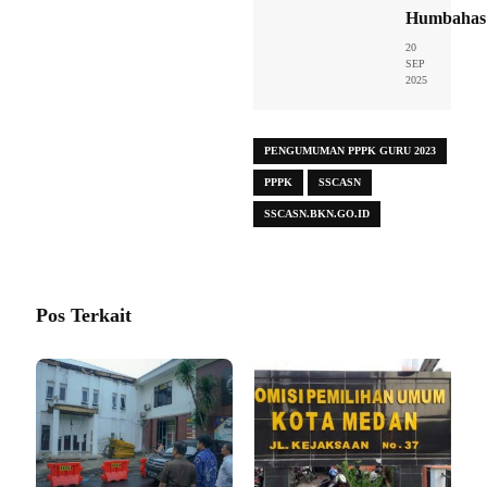
Humbahas
20
SEP
2025
PENGUMUMAN PPPK GURU 2023
PPPK
SSCASN
SSCASN.BKN.GO.ID
Pos Terkait