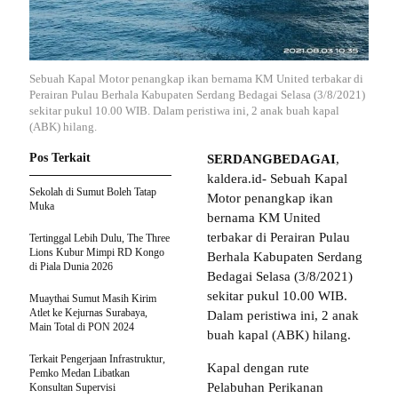
Sebuah Kapal Motor penangkap ikan bernama KM United terbakar di
Perairan Pulau Berhala Kabupaten Serdang Bedagai Selasa (3/8/2021)
sekitar pukul 10.00 WIB. Dalam peristiwa ini, 2 anak buah kapal
(ABK) hilang.
Pos Terkait
SERDANGBEDAGAI
,
kaldera.id- Sebuah Kapal
Sekolah di Sumut Boleh Tatap
Motor penangkap ikan
Muka
bernama KM United
terbakar di Perairan Pulau
Tertinggal Lebih Dulu, The Three
Lions Kubur Mimpi RD Kongo
Berhala Kabupaten Serdang
di Piala Dunia 2026
Bedagai Selasa (3/8/2021)
sekitar pukul 10.00 WIB.
Muaythai Sumut Masih Kirim
Atlet ke Kejurnas Surabaya,
Dalam peristiwa ini, 2 anak
Main Total di PON 2024
buah kapal (ABK) hilang.
Terkait Pengerjaan Infrastruktur,
Kapal dengan rute
Pemko Medan Libatkan
Pelabuhan Perikanan
Konsultan Supervisi