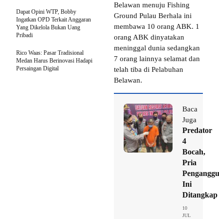
Belawan menuju Fishing
Dapat Opini WTP, Bobby
Ground Pulau Berhala ini
Ingatkan OPD Terkait Anggaran
membawa 10 orang ABK. 1
Yang Dikelola Bukan Uang
Pribadi
orang ABK dinyatakan
meninggal dunia sedangkan
Rico Waas: Pasar Tradisional
7 orang lainnya selamat dan
Medan Harus Berinovasi Hadapi
Persaingan Digital
telah tiba di Pelabuhan
Belawan.
Baca
Juga
Predator
4
Bocah,
Pria
Penganggu
Ini
Ditangkap
10
JUL