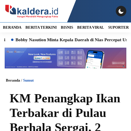
BERANDA
BERITA TERKINI
BISNIS
BERITA VIRAL
SUPORTER
Bobby Nasution Minta Kepala Daerah di Nias Percepat Usulan BK
Beranda
/
Sumut
KM Penangkap Ikan
Terbakar di Pulau
Berhala Sergai, 2