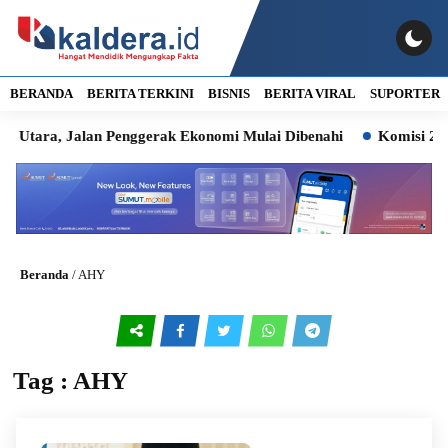
BERANDA
BERITA TERKINI
BISNIS
BERITA VIRAL
SUPORTER
ra, Jalan Penggerak Ekonomi Mulai Dibenahi
Komisi 2 Soroti 
Beranda
/
AHY
Tag : AHY