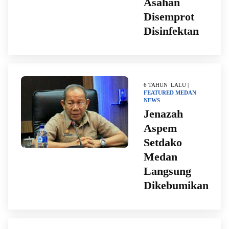
Asahan
Disemprot
Disinfektan
6 TAHUN LALU |
FEATURED
MEDAN
NEWS
Jenazah
Aspem
Setdako
Medan
Langsung
Dikebumikan