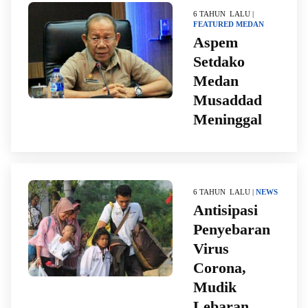
6 TAHUN LALU |
FEATURED
MEDAN
Aspem
Setdako
Medan
Musaddad
Meninggal
6 TAHUN LALU |
NEWS
Antisipasi
Penyebaran
Virus
Corona,
Mudik
Lebaran