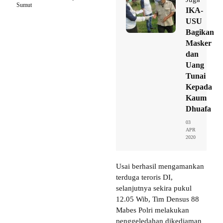
Sumut
IKA-
USU
Bagikan
Masker
dan
Uang
Tunai
Kepada
Kaum
Dhuafa
03
APR
2020
Usai berhasil mengamankan
terduga teroris DI,
selanjutnya sekira pukul
12.05 Wib, Tim Densus 88
Mabes Polri melakukan
penggeledahan dikediaman