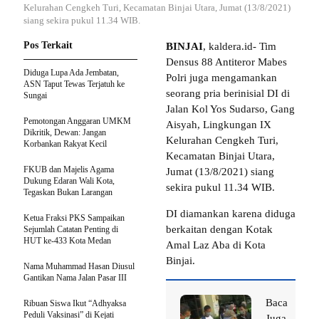
Kelurahan Cengkeh Turi, Kecamatan Binjai Utara, Jumat (13/8/2021)
siang sekira pukul 11.34 WIB.
Pos Terkait
BINJAI
, kaldera.id- Tim
Densus 88 Antiteror Mabes
Diduga Lupa Ada Jembatan,
Polri juga mengamankan
ASN Taput Tewas Terjatuh ke
seorang pria berinisial DI di
Sungai
Jalan Kol Yos Sudarso, Gang
Pemotongan Anggaran UMKM
Aisyah, Lingkungan IX
Dikritik, Dewan: Jangan
Kelurahan Cengkeh Turi,
Korbankan Rakyat Kecil
Kecamatan Binjai Utara,
FKUB dan Majelis Agama
Jumat (13/8/2021) siang
Dukung Edaran Wali Kota,
sekira pukul 11.34 WIB.
Tegaskan Bukan Larangan
DI diamankan karena diduga
Ketua Fraksi PKS Sampaikan
berkaitan dengan Kotak
Sejumlah Catatan Penting di
HUT ke-433 Kota Medan
Amal Laz Aba di Kota
Binjai.
Nama Muhammad Hasan Diusul
Gantikan Nama Jalan Pasar III
Baca
Ribuan Siswa Ikut “Adhyaksa
Peduli Vaksinasi” di Kejati
Juga