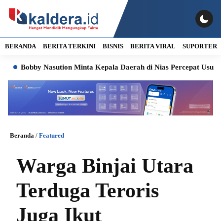
BERANDA
BERITA TERKINI
BISNIS
BERITA VIRAL
SUPORTER
Bobby Nasution Minta Kepala Daerah di Nias Percepat Usulan BKP 
Beranda
/
Featured
Warga Binjai Utara
Terduga Teroris
Juga Ikut