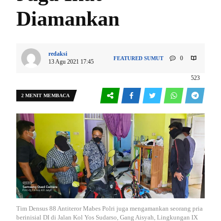
Diamankan
redaksi
0
FEATURED
SUMUT
13 Agu 2021 17:45
523
2 MENIT MEMBACA
Tim Densus 88 Antiteror Mabes Polri juga mengamankan seorang pria
berinisial DI di Jalan Kol Yos Sudarso, Gang Aisyah, Lingkungan IX