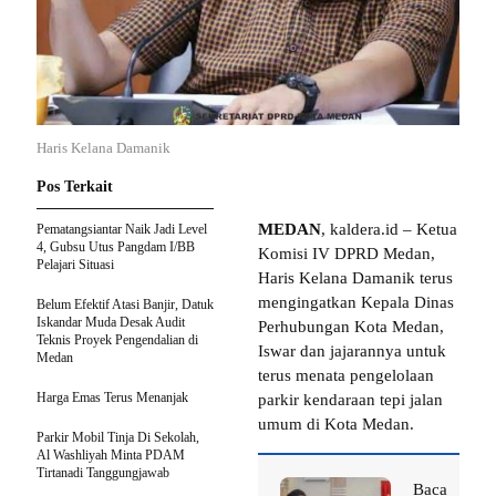
Haris Kelana Damanik
Pos Terkait
MEDAN
, kaldera.id – Ketua
Pematangsiantar Naik Jadi Level
4, Gubsu Utus Pangdam I/BB
Komisi IV DPRD Medan,
Pelajari Situasi
Haris Kelana Damanik terus
mengingatkan Kepala Dinas
Belum Efektif Atasi Banjir, Datuk
Iskandar Muda Desak Audit
Perhubungan Kota Medan,
Teknis Proyek Pengendalian di
Iswar dan jajarannya untuk
Medan
terus menata pengelolaan
Harga Emas Terus Menanjak
parkir kendaraan tepi jalan
umum di Kota Medan.
Parkir Mobil Tinja Di Sekolah,
Al Washliyah Minta PDAM
Tirtanadi Tanggungjawab
Baca