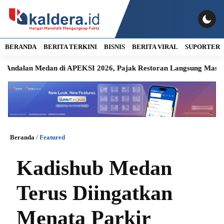
BERANDA
BERITA TERKINI
BISNIS
BERITA VIRAL
SUPORTER
n Medan di APEKSI 2026, Pajak Restoran Langsung Masuk Kas D
Beranda
/
Featured
Kadishub Medan
Terus Diingatkan
Menata Parkir