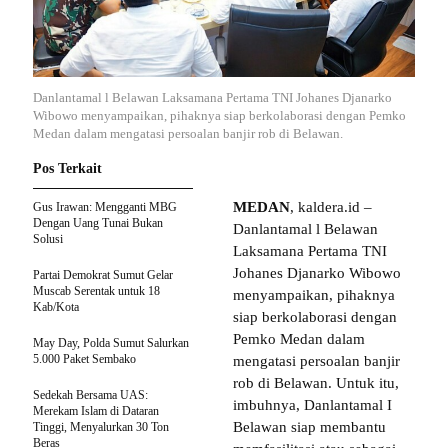
Danlantamal l Belawan Laksamana Pertama TNI Johanes Djanarko
Wibowo menyampaikan, pihaknya siap berkolaborasi dengan Pemko
Medan dalam mengatasi persoalan banjir rob di Belawan.
Pos Terkait
MEDAN
, kaldera.id –
Gus Irawan: Mengganti MBG
Dengan Uang Tunai Bukan
Danlantamal l Belawan
Solusi
Laksamana Pertama TNI
Johanes Djanarko Wibowo
Partai Demokrat Sumut Gelar
Muscab Serentak untuk 18
menyampaikan, pihaknya
Kab/Kota
siap berkolaborasi dengan
Pemko Medan dalam
May Day, Polda Sumut Salurkan
5.000 Paket Sembako
mengatasi persoalan banjir
rob di Belawan. Untuk itu,
Sedekah Bersama UAS:
imbuhnya, Danlantamal I
Merekam Islam di Dataran
Belawan siap membantu
Tinggi, Menyalurkan 30 Ton
Beras