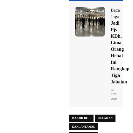
Baca
Juga
Jadi
Pjs
KDh,
Lima
Orang
Hebat
Ini
Rangkap
Tiga
Jabatan
25
SEP
2020
BANJIR ROB
BELAWAN
DANLANTAMAL