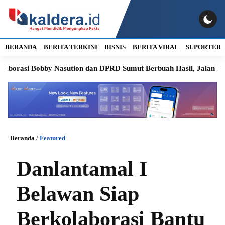
BERANDA
BERITA TERKINI
BISNIS
BERITA VIRAL
SUPORTER
i Bobby Nasution dan DPRD Sumut Berbuah Hasil, Jalan Rusak Pulu
Beranda
/
Featured
Danlantamal I
Belawan Siap
Berkolaborasi Bantu