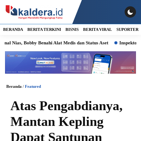
BERANDA
BERITA TERKINI
BISNIS
BERITA VIRAL
SUPORTER
, Bobby Benahi Alat Medis dan Status Aset
Inspektorat Ungk
Beranda
/
Featured
Atas Pengabdianya,
Mantan Kepling
Dapat Santunan