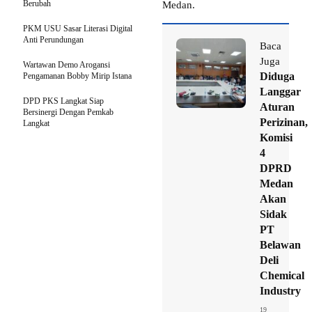
Berubah
Medan.
PKM USU Sasar Literasi Digital
Anti Perundungan
Baca
Juga
Wartawan Demo Arogansi
Diduga
Pengamanan Bobby Mirip Istana
Langgar
DPD PKS Langkat Siap
Aturan
Bersinergi Dengan Pemkab
Perizinan,
Langkat
Komisi
4
DPRD
Medan
Akan
Sidak
PT
Belawan
Deli
Chemical
Industry
19