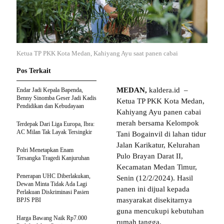
Ketua TP PKK Kota Medan, Kahiyang Ayu saat panen cabai
Pos Terkait
MEDAN,
kaldera.id –
Endar Jadi Kepala Bapenda,
Benny Sinomba Geser Jadi Kadis
Ketua TP PKK Kota Medan,
Pendidikan dan Kebudayaan
Kahiyang Ayu panen cabai
merah bersama Kelompok
Terdepak Dari Liga Europa, Ibra:
AC Milan Tak Layak Tersingkir
Tani Bogainvil di lahan tidur
Jalan Karikatur, Kelurahan
Polri Menetapkan Enam
Pulo Brayan Darat II,
Tersangka Tragedi Kanjuruhan
Kecamatan Medan Timur,
Penerapan UHC Diberlakukan,
Senin (12/2/2024). Hasil
Dewan Minta Tidak Ada Lagi
panen ini dijual kepada
Perlakuan Diskriminasi Pasien
masyarakat disekitarnya
BPJS PBI
guna mencukupi kebutuhan
Harga Bawang Naik Rp7.000
rumah tangga.