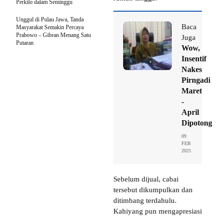
Perkilo dalam Seminggu
Unggul di Pulau Jawa, Tanda
Baca
Masyarakat Semakin Percaya
Prabowo – Gibran Menang Satu
Juga
Putaran
Wow,
Insentif
Nakes
Pirngadi
Maret
-
April
Dipotong
09
FEB
2021
Sebelum dijual, cabai
tersebut dikumpulkan dan
ditimbang terdahulu.
Kahiyang pun mengapresiasi