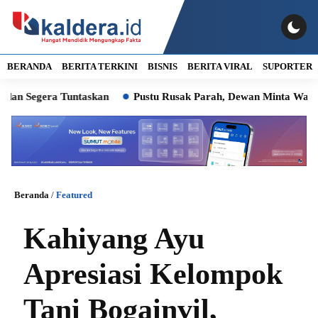
BERANDA
BERITA TERKINI
BISNIS
BERITA VIRAL
SUPORTER
egera Tuntaskan
Pustu Rusak Parah, Dewan Minta Wali Kota 
Beranda
/
Featured
Kahiyang Ayu
Apresiasi Kelompok
Tani Bogainvil,