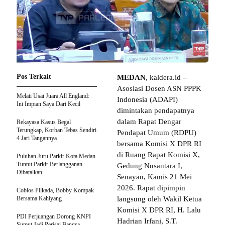
Pos Terkait
MEDAN
, kaldera.id –
Asosiasi Dosen ASN PPPK
Melati Usai Juara All England:
Indonesia (ADAPI)
Ini Impian Saya Dari Kecil
dimintakan pendapatnya
dalam Rapat Dengar
Rekayasa Kasus Begal
Terungkap, Korban Tebas Sendiri
Pendapat Umum (RDPU)
4 Jari Tangannya
bersama Komisi X DPR RI
di Ruang Rapat Komisi X,
Puluhan Juru Parkir Kota Medan
Tuntut Parkir Berlangganan
Gedung Nusantara I,
Dibatalkan
Senayan, Kamis 21 Mei
2026. Rapat dipimpin
Coblos Pilkada, Bobby Kompak
Bersama Kahiyang
langsung oleh Wakil Ketua
Komisi X DPR RI, H. Lalu
PDI Perjuangan Dorong KNPI
Hadrian Irfani, S.T.
Sumut Jadi Perisai Bangsa