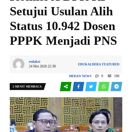
Setujui Usulan Alih
Status 10.942 Dosen
PPPK Menjadi PNS
redaksi
EDUKALDERA
FEATURED
24 Mei 2026 22:38
0
196
MEDAN
NEWS
2 MENIT MEMBACA