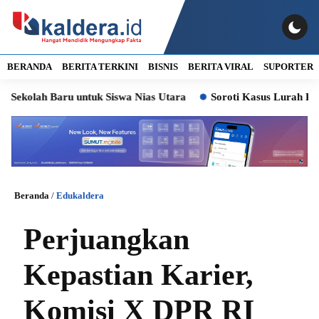
BERANDA
BERITA TERKINI
BISNIS
BERITA VIRAL
SUPORTER
h Baru untuk Siswa Nias Utara
Soroti Kasus Lurah Paya Pasir
Beranda
/
Edukaldera
Perjuangkan
Kepastian Karier,
Komisi X DPR RI