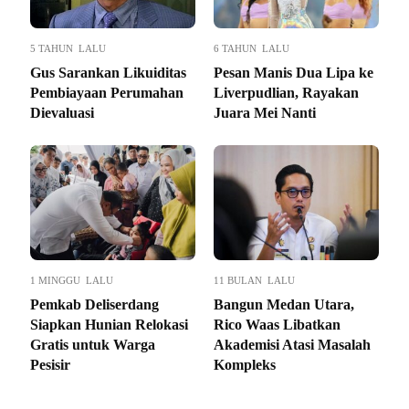
5 TAHUN LALU
6 TAHUN LALU
Gus Sarankan Likuiditas
Pesan Manis Dua Lipa ke
Pembiayaan Perumahan
Liverpudlian, Rayakan
Dievaluasi
Juara Mei Nanti
1 MINGGU LALU
11 BULAN LALU
Pemkab Deliserdang
Bangun Medan Utara,
Siapkan Hunian Relokasi
Rico Waas Libatkan
Gratis untuk Warga
Akademisi Atasi Masalah
Pesisir
Kompleks