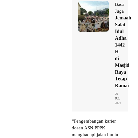
Baca
Juga
Jemaah
Salat
Idul
Adha
1442
H
di
Masjid
Raya
Tetap
Ramai
20
JUL
2021
“Pengembangan karier
dosen ASN PPPK
menghadapi jalan buntu