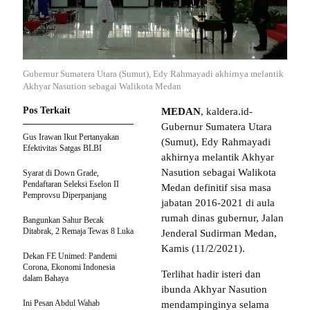
Gubernur Sumatera Utara (Sumut), Edy Rahmayadi akhirnya melantik
Akhyar Nasution sebagai Walikota Medan
Pos Terkait
MEDAN
, kaldera.id-
Gubernur Sumatera Utara
Gus Irawan Ikut Pertanyakan
(Sumut), Edy Rahmayadi
Efektivitas Satgas BLBI
akhirnya melantik Akhyar
Nasution sebagai Walikota
Syarat di Down Grade,
Pendaftaran Seleksi Eselon II
Medan definitif sisa masa
Pemprovsu Diperpanjang
jabatan 2016-2021 di aula
rumah dinas gubernur, Jalan
Bangunkan Sahur Becak
Ditabrak, 2 Remaja Tewas 8 Luka
Jenderal Sudirman Medan,
Kamis (11/2/2021).
Dekan FE Unimed: Pandemi
Corona, Ekonomi Indonesia
Terlihat hadir isteri dan
dalam Bahaya
ibunda Akhyar Nasution
Ini Pesan Abdul Wahab
mendampinginya selama