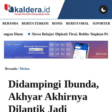
BERANDA
BERITA TERKINI
BISNIS
BERITA VIRAL
SUPORTER
an Diam
Siswa Belajar Dipisah Tirai, Bobby Siapkan Pembangu
Beranda
/
Medan
Didampingi Ibunda,
Akhyar Akhirnya
Dilantik Jadi