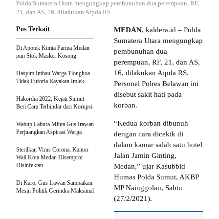
Polda Sumatera Utara mengungkap pembunuhan dua perempuan, RF,
21, dan AS, 16, dilakukan Aipda RS.
Pos Terkait
MEDAN
, kaldera.id – Polda
Sumatera Utara mengungkap
Di Apotek Kimia Farma Medan
pembunuhan dua
pun Stok Masker Kosong
perempuan, RF, 21, dan AS,
16, dilakukan Aipda RS.
Hasyim Imbau Warga Tionghoa
Tidak Euforia Rayakan Imlek
Personel Polres Belawan ini
disebut sakit hati pada
Hakordia 2022, Kejati Sumut
korban.
Beri Cara Terhindar dari Korupsi
“Kedua korban dibunuh
Wabup Labura Minta Gus Irawan
Perjuangkan Aspirasi Warga
dengan cara dicekik di
dalam kamar salah satu hotel
Sterilkan Virus Corona, Kantor
Jalan Jamin Ginting,
Wali Kota Medan Disemprot
Disinfektan
Medan,” ujar Kasubbid
Humas Polda Sumut, AKBP
Di Karo, Gus Irawan Sampaikan
MP Nainggolan, Sabtu
Mesin Politik Gerindra Maksimal
(27/2/2021).