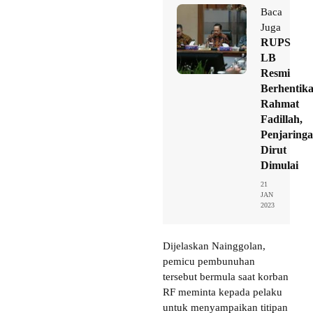
Baca
Juga
RUPS
LB
Resmi
Berhentik
Rahmat
Fadillah,
Penjaring
Dirut
Dimulai
21
JAN
2023
Dijelaskan Nainggolan,
pemicu pembunuhan
tersebut bermula saat korban
RF meminta kepada pelaku
untuk menyampaikan titipan