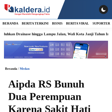
BERANDA
BERITA TERKINI
BISNIS
BERITA VIRAL
SUPORTER
rainase hingga Lampu Jalan, Wali Kota Janji Tahun Ini Diperbai
Beranda
/
Medan
Aipda RS Bunuh
Dua Perempuan
Karena Sakit Hati