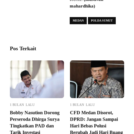
mahardhika)
MEDAN
POLDA SUMUT
Pos Terkait
1 BULAN LALU
1 BULAN LALU
Bobby Nasution Dorong
CFD Medan Disorot,
Perseroda Dhirga Surya
DPRD: Jangan Sampai
Tingkatkan PAD dan
Hari Bebas Polusi
Tarik Investasi
Berubah Jadi Hari Buang