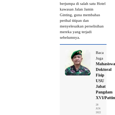
berjumpa di salah satu Hotel
kawasan Jalan Jamin
Ginting, guna membahas
perihal titipan dan
menyelesaikan perselisihan
mereka yang terjadi
sebelumnya.
Baca
Juga
Mahasisw
Doktoral
Fisip
USU
Jabat
Pangdam
XVI/Patti
28
JUN
2022