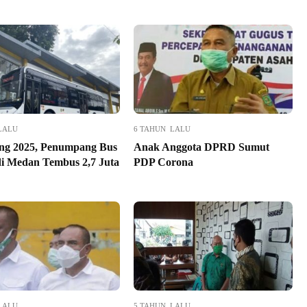
LALU
6 TAHUN LALU
ng 2025, Penumpang Bus
Anak Anggota DPRD Sumut
 di Medan Tembus 2,7 Juta
PDP Corona
LALU
5 TAHUN LALU