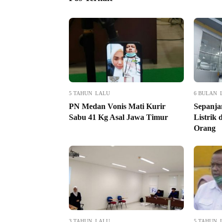
5 TAHUN LALU
6 BULAN 
PN Medan Vonis Mati Kurir
Sepanja
Sabu 41 Kg Asal Jawa Timur
Listrik
Orang
3 TAHUN LALU
5 TAHUN 