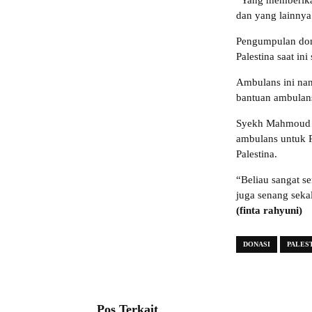
“Yang memberikan
dan yang lainnya
Pengumpulan dona
Palestina saat i
Ambulans ini nan
bantuan ambulans
Syekh Mahmoud m
ambulans untuk P
Palestina.
“Beliau sangat s
juga senang seka
(finta rahyuni)
DONASI
PALES
Pos Terkait