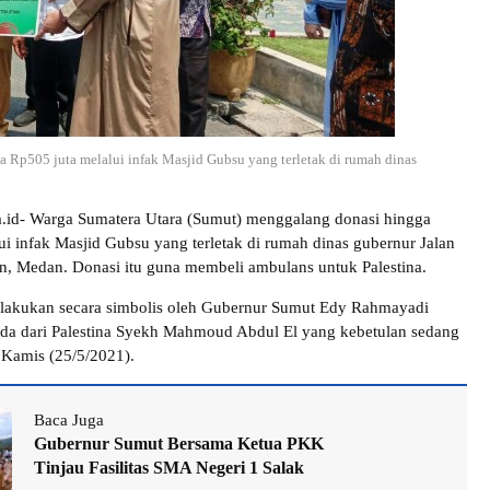
 Rp505 juta melalui infak Masjid Gubsu yang terletak di rumah dinas
ra.id- Warga Sumatera Utara (Sumut) menggalang donasi hingga
ui infak Masjid Gubsu yang terletak di rumah dinas gubernur Jalan
n, Medan. Donasi itu guna membeli ambulans untuk Palestina.
ilakukan secara simbolis oleh Gubernur Sumut Edy Rahmayadi
a dari Palestina Syekh Mahmoud Abdul El yang kebetulan sedang
 Kamis (25/5/2021).
Baca Juga
Gubernur Sumut Bersama Ketua PKK
Tinjau Fasilitas SMA Negeri 1 Salak