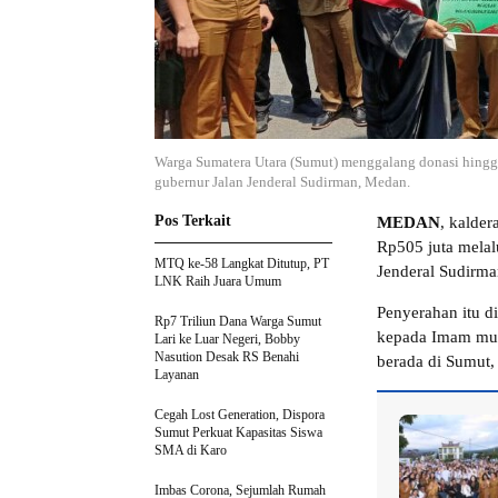
Warga Sumatera Utara (Sumut) menggalang donasi hingga
gubernur Jalan Jenderal Sudirman, Medan.
Pos Terkait
MEDAN
, kalde
Rp505 juta melal
MTQ ke-58 Langkat Ditutup, PT
Jenderal Sudirma
LNK Raih Juara Umum
Penyerahan itu d
Rp7 Triliun Dana Warga Sumut
kepada Imam mud
Lari ke Luar Negeri, Bobby
Nasution Desak RS Benahi
berada di Sumut,
Layanan
Cegah Lost Generation, Dispora
Sumut Perkuat Kapasitas Siswa
SMA di Karo
Imbas Corona, Sejumlah Rumah