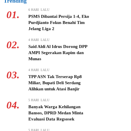
Trending
6 HARI LALU
01.
PSMS Dibantai Persija 1-4, Eko
Purdjianto Fokus Benahi Tim
Jelang Liga 2
4 HARI LALU
02.
Said Aldi Al Idrus Dorong DPP
AMPI Segerakan Rapim dan
Munas
4 HARI LALU
03.
TPP ASN Tak Terserap Rp8
Miliar, Bupati Deli Serdang
Alihkan untuk Atasi Banjir
5 HARI LALU
04.
Banyak Warga Kehilangan
Bansos, DPRD Medan Minta
Evaluasi Data Regsosek
5 HARI LALU