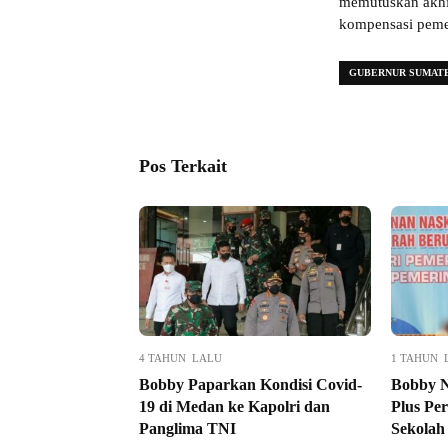
memutuskan akhi
kompensasi peme
GUBERNUR SUMAT
Pos Terkait
4 TAHUN LALU
1 TAHUN 
Bobby Paparkan Kondisi Covid-
Bobby 
19 di Medan ke Kapolri dan
Plus Per
Panglima TNI
Sekolah