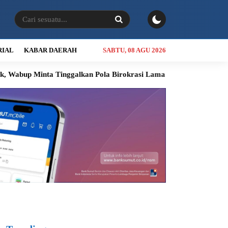
RIAL
KABAR DAERAH
SABTU, 08 AGU 2026
 Tinggalkan Pola Birokrasi Lama
Kolaborasi Bobby Nasution d