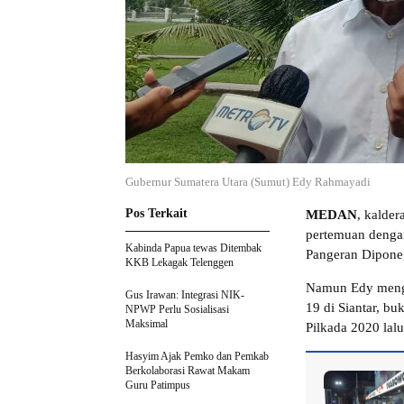
Gubernur Sumatera Utara (Sumut) Edy Rahmayadi
Pos Terkait
MEDAN
, kalde
pertemuan dengan
Kabinda Papua tewas Ditembak
Pangeran Dipone
KKB Lekagak Telenggen
Namun Edy menga
Gus Irawan: Integrasi NIK-
19 di Siantar, bu
NPWP Perlu Sosialisasi
Maksimal
Pilkada 2020 lalu
Hasyim Ajak Pemko dan Pemkab
Berkolaborasi Rawat Makam
Guru Patimpus