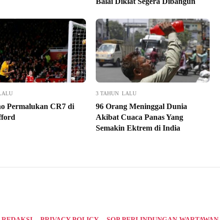
Balai Diklat Segera Dibangun
LALU
3 TAHUN LALU
o Permalukan CR7 di
96 Orang Meninggal Dunia
fford
Akibat Cuaca Panas Yang
Semakin Ektrem di India
REDAKSI
PRIVACY POLICY
SOP PERLINDUNGAN WARTAWAN