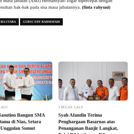
r masa jabatan (AMJ) Hefriansyah-Togar dipercepat dengan
nuhan hak-hak pada sisa masa jabatannya.
(finta rahyuni)
ERA UTARA
GUBSU EDY RAHMAYADI
LALU
1 BULAN LALU
Nasution Bangun SMA
Syah Afandin Terima
tama di Nias, Setara
Penghargaan Basarnas atas
 Unggulan Sumut
Penanganan Banjir Langkat,