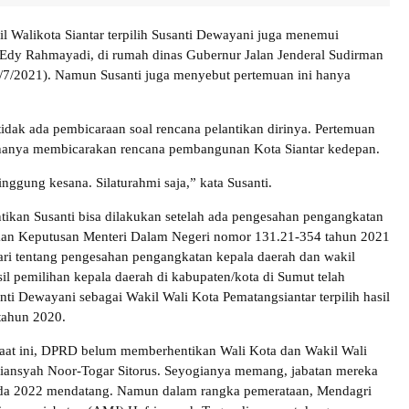
 Walikota Siantar terpilih Susanti Dewayani juga menemui
Edy Rahmayadi, di rumah dinas Gubernur Jalan Jenderal Sudirman
/7/2021). Namun Susanti juga menyebut pertemuan ini hanya
tidak ada pembicaraan soal rencana pelantikan dirinya. Pertemuan
, hanya membicarakan rencana pembangunan Kota Siantar kedepan.
nggung kesana. Silaturahmi saja,” kata Susanti.
ntikan Susanti bisa dilakukan setelah ada pengesahan pengangkatan
rkan Keputusan Menteri Dalam Negeri nomor 131.21-354 tahun 2021
ari tentang pengesahan pengangkatan kepala daerah dan wakil
il pemilihan kepala daerah di kabupaten/kota di Sumut telah
ti Dewayani sebagai Wakil Wali Kota Pematangsiantar terpilih hasil
 tahun 2020.
aat ini, DPRD belum memberhentikan Wali Kota dan Wakil Wali
riansyah Noor-Togar Sitorus. Seyogianya memang, jabatan mereka
ada 2022 mendatang. Namun dalam rangka pemerataan, Mendagri