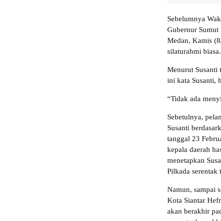
Sebelumnya Wakil
Gubernur Sumut 
Medan, Kamis (8
silaturahmi biasa.
Menurut Susanti 
ini kata Susanti
“Tidak ada menyi
Sebetulnya, pela
Susanti berdasa
tanggal 23 Febru
kepala daerah has
menetapkan Susan
Pilkada serentak
Namun, sampai s
Kota Siantar Hef
akan berakhir p