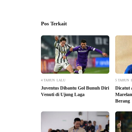
Pos Terkait
4 TAHUN LALU
5 TAHUN 
Juventus Dibantu Gol Bunuh Diri
Dicatut
Venuti di Ujung Laga
Marelan
Berang