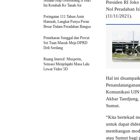
Jemaah Haji Gelombang II Hari
Presiden RI Jok
Ini Kembali Ke Tanah Air
Nol Peradaban Is
(11/11/2021).
Peringatan 111 Tahun Amir
Hamzah, Langkat Punya Peran
Besar Dalam Peradaban Bangsa
Pemekaran Sunggal dan Percut
Sei Tuan Masuk Meja DPRD
Deli Serdang
Ruang Imersif: Musperin,
Sensasi Menjelajahi Masa Lalu
Lewat Video 5D
Hal ini disampa
Penandatanganan
Komunikasi UIN 
Akbar Tandjung, 
Sumut.
“Kita bertekad 
untuk dapat dide
membangun moder
atau Sumut bagi 