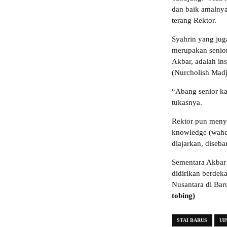
dan baik amalny
terang Rektor.
Syahrin yang ju
merupakan senior
Akbar, adalah in
(Nurcholish Madji
“Abang senior ka
tukasnya.
Rektor pun meny
knowledge (wahda
diajarkan, diseba
Sementara Akbar
didirikan berdek
Nusantara di Bar
tobing)
STAI BARUS
UI