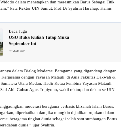
o Widodo dalam menetapkan dan meresmikan Barus Sebagai Titik
lam,” kata Rektor UIN Sumut, Prof Dr Syahrin Harahap, Kamis
Baca Juga
USU Buka Kuliah Tatap Muka
September Ini
02 MAR 2021
ikannya dalam Dialog Moderasi Beragama yang digandeng dengan
 Kerjasama dengan Yayasan Matauli, di Aula Fakultas Dakwah &
Sumatera Utara Medan. Hadir Ketua Pembina Yayasan Matauli,
Staf Ahli Gubsu Agus Tripiyono, wakil rektor, dan dekan se UIN
menggaungkan moderasi beragama berbasis khzanah Islam Barus,
ngarkan, diperhatikan dan jika mungkin dijadikan rujukan dalam
asi beragama tingkat dunia sebagai salah satu sumbangan Barus
peradaban dunia,” ujar Syahrin.