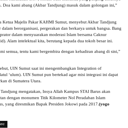
a. Doa kami abang (Akbar Tandjung) masuk dalam golongan ini,”
ga Ketua Majelis Pakar KAHMI Sumut, menyebut Akbar Tandjung
 dalam berorganisasi, pergerakan dan berkarya untuk bangsa. Bang
sprator dalam menyuarakan moderasi Islam bersama Caknur
d). Alam intelektual kita, berutang kepada dua tokoh besar ini.
mi semua, tentu kami bergembira dengan kehadiran abang di sini,”
ebut, UIN Sumut saat ini mengembangkan Integration of
tul ‘ulum). UIN Sumut pun bertekad agar misi integrasi ini dapat
rkan di Sumatera Utara.
 Tandjung mengatakan, Insya Allah Kampus STAI Barus akan
atan dengan monumen Titik Kilometer Nol Peradaban Islam
us, yang diresmikan Bapak Presiden Jokowi pada 2017.
(yogo
NSU