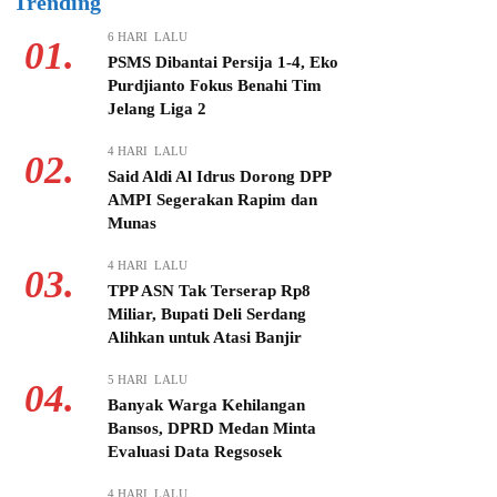
Trending
6 HARI LALU
01.
PSMS Dibantai Persija 1-4, Eko
Purdjianto Fokus Benahi Tim
Jelang Liga 2
4 HARI LALU
02.
Said Aldi Al Idrus Dorong DPP
AMPI Segerakan Rapim dan
Munas
4 HARI LALU
03.
TPP ASN Tak Terserap Rp8
Miliar, Bupati Deli Serdang
Alihkan untuk Atasi Banjir
5 HARI LALU
04.
Banyak Warga Kehilangan
Bansos, DPRD Medan Minta
Evaluasi Data Regsosek
4 HARI LALU