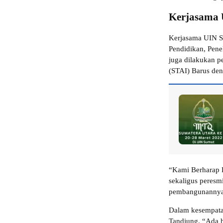
Kerjasama 
Kerjasama UIN S
Pendidikan, Pene
juga dilakukan p
(STAI) Barus den
“Kami Berharap P
sekaligus peresm
pembangunannya 
Dalam kesempatan
Tandjung. “Ada h