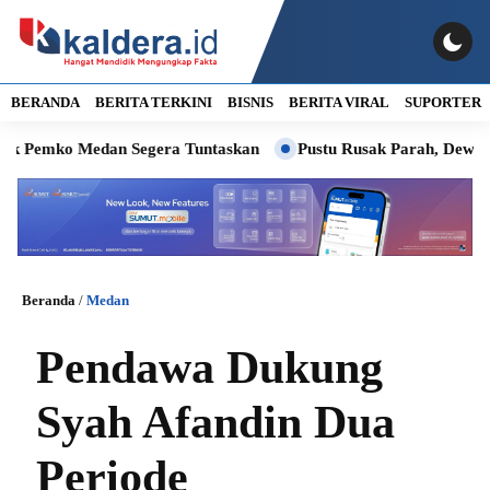
BERANDA
BERITA TERKINI
BISNIS
BERITA VIRAL
SUPORTER
emko Medan Segera Tuntaskan
Pustu Rusak Parah, Dewan Mint
Beranda
/
Medan
Pendawa Dukung
Syah Afandin Dua
Periode