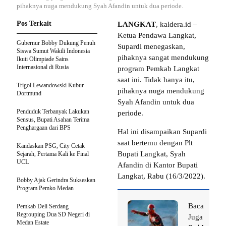
pihaknya nuga mendukung Syah Afandin untuk dua periode.
Pos Terkait
LANGKAT
, kaldera.id –
Ketua Pendawa Langkat,
Gubernur Bobby Dukung Penuh
Supardi menegaskan,
Siswa Sumut Wakili Indonesia
pihaknya sangat mendukung
Ikuti Olimpiade Sains
Internasional di Rusia
program Pemkab Langkat
saat ini. Tidak hanya itu,
Trigol Lewandowski Kubur
pihaknya nuga mendukung
Dortmund
Syah Afandin untuk dua
Penduduk Terbanyak Lakukan
periode.
Sensus, Bupati Asahan Terima
Penghargaan dari BPS
Hal ini disampaikan Supardi
saat bertemu dengan Plt
Kandaskan PSG, City Cetak
Bupati Langkat, Syah
Sejarah, Pertama Kali ke Final
UCL
Afandin di Kantor Bupati
Langkat, Rabu (16/3/2022).
Bobby Ajak Gerindra Sukseskan
Program Pemko Medan
Baca
Pemkab Deli Serdang
Regrouping Dua SD Negeri di
Juga
Medan Estate