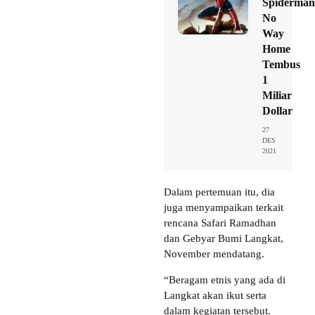
Spiderman
No
Way
Home
Tembus
1
Miliar
Dollar
27
DES
2021
Dalam pertemuan itu, dia
juga menyampaikan terkait
rencana Safari Ramadhan
dan Gebyar Bumi Langkat,
November mendatang.
“Beragam etnis yang ada di
Langkat akan ikut serta
dalam kegiatan tersebut.