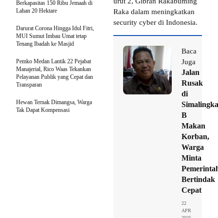
urut 2, Gibran Rakabuming
Berkapasitas 150 Ribu Jemaah di
Lahan 20 Hektare
Raka dalam meningkatkan
security cyber di Indonesia.
Darurat Corona Hingga Idul Fitri,
MUI Sumut Imbau Umat tetap
Tenang Ibadah ke Masjid
Baca
Pemko Medan Lantik 22 Pejabat
Juga
Manajerial, Rico Waas Tekankan
Jalan
Pelayanan Publik yang Cepat dan
Rusak
Transparan
di
Hewan Ternak Dimangsa, Warga
Simalingk
Tak Dapat Kompensasi
B
Makan
Korban,
Warga
Minta
Pemerinta
Bertindak
Cepat
22
APR
2025