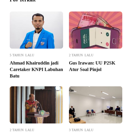
5 TAHUN LALU
2 TAHUN LALU
Ahmad Khairuddin jadi
Gus Irawan: UU P2SK
Caretaker KNPI Labuhan
Atur Soal Pinjol
Batu
2 TAHUN LALU
3 TAHUN LALU