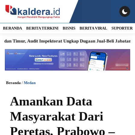
BERANDA
BERITA TERKINI
BISNIS
BERITA VIRAL
SUPORTER
ur, Audit Inspektorat Ungkap Dugaan Jual-Beli Jabatan
Bobb
Beranda
/
Medan
Amankan Data
Masyarakat Dari
Peretas, Prabowo –