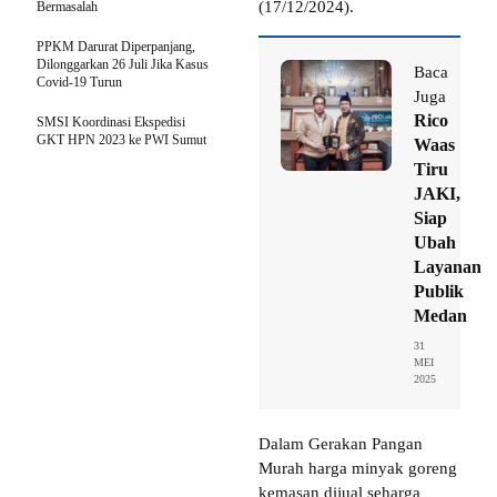
(17/12/2024).
Bermasalah
PPKM Darurat Diperpanjang,
Dilonggarkan 26 Juli Jika Kasus
Baca
Covid-19 Turun
Juga
Rico
SMSI Koordinasi Ekspedisi
GKT HPN 2023 ke PWI Sumut
Waas
Tiru
JAKI,
Siap
Ubah
Layanan
Publik
Medan
31
MEI
2025
Dalam Gerakan Pangan
Murah harga minyak goreng
kemasan dijual seharga