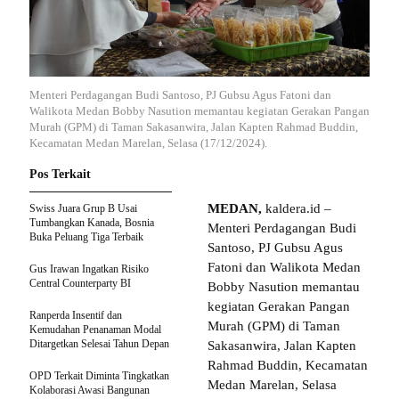
Menteri Perdagangan Budi Santoso, PJ Gubsu Agus Fatoni dan
Walikota Medan Bobby Nasution memantau kegiatan Gerakan Pangan
Murah (GPM) di Taman Sakasanwira, Jalan Kapten Rahmad Buddin,
Kecamatan Medan Marelan, Selasa (17/12/2024).
Pos Terkait
MEDAN,
kaldera.id –
Swiss Juara Grup B Usai
Tumbangkan Kanada, Bosnia
Menteri Perdagangan Budi
Buka Peluang Tiga Terbaik
Santoso, PJ Gubsu Agus
Fatoni dan Walikota Medan
Gus Irawan Ingatkan Risiko
Central Counterparty BI
Bobby Nasution memantau
kegiatan Gerakan Pangan
Ranperda Insentif dan
Murah (GPM) di Taman
Kemudahan Penanaman Modal
Ditargetkan Selesai Tahun Depan
Sakasanwira, Jalan Kapten
Rahmad Buddin, Kecamatan
OPD Terkait Diminta Tingkatkan
Medan Marelan, Selasa
Kolaborasi Awasi Bangunan