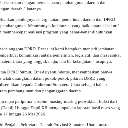
diselaraskan dengan perencanaan pembangunan daerah dan
gan daerah,” katanya.
kankan pentingnya sinergi antara pemerintah daerah dan DPRD
pembangunan. Menurutnya, kolaborasi yang baik antara eksekutif
kan mempercepat realisasi program yang benar-benar dibutuhkan
pada anggota DPRD. Reses ini kami harapkan menjadi jembatan
mperkuat komunikasi antara pemerintah, legislatif, dan masyarakat
atera Utara yang unggul, maju, dan berkelanjutan,” ucapnya.
etua DPRD Sumut, Erni Ariyanti Sitorus, menyampaikan bahwa
ses telah dirangkum dalam pokok-pokok pikiran DPRD yang
 diserahkan kepada Gubernur Sumatera Utara sebagai bahan
ram pembangunan dan penganggaran daerah.
m rapat paripurna tersebut, masing-masing perwakilan fraksi dari
 (Dapil) I hingga Dapil XII menyampaikan laporan hasil reses yang
a 17 hingga 26 Mei 2026.
iri Penjabat Sekretaris Daerah Provinsi Sumatera Utara, unsur