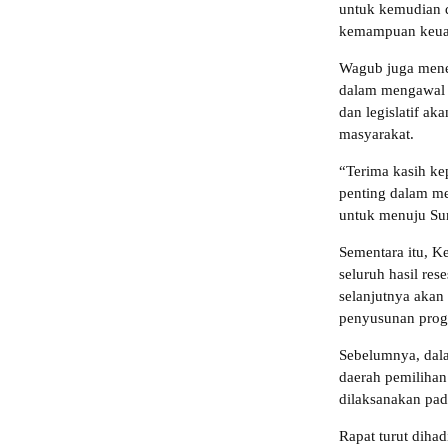
untuk kemudian 
kemampuan keuan
Wagub juga mene
dalam mengawal 
dan legislatif a
masyarakat.
“Terima kasih ke
penting dalam me
untuk menuju Sum
Sementara itu, K
seluruh hasil re
selanjutnya akan
penyusunan prog
Sebelumnya, dala
daerah pemilihan
dilaksanakan pad
Rapat turut dihad