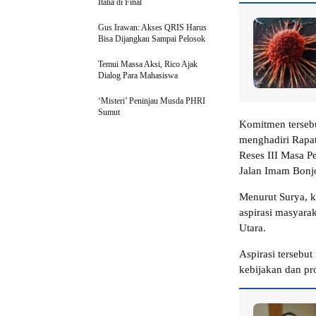
Italia di Final
Gus Irawan: Akses QRIS Harus
Bisa Dijangkau Sampai Pelosok
Temui Massa Aksi, Rico Ajak
Dialog Para Mahasiswa
‘Misteri’ Peninjau Musda PHRI
Sumut
Komitmen tersebu
menghadiri Rapa
Reses III Masa 
Jalan Imam Bonjo
Menurut Surya, k
aspirasi masyara
Utara.
Aspirasi tersebu
kebijakan dan pr