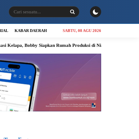
RIAL
KABAR DAERAH
SABTU, 08 AGU 2026
obby Siapkan Rumah Produksi di Nias Utara
INALUM Siapkan Pr