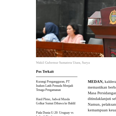
Wakil Gubernur Sumatera Utara, Surya
Pos Terkait
MEDAN,
kaldera
Kurangi Pengangguran, PT
Inalum Latih Pemuda Menjadi
memastikan berba
Tenaga Pengamanan
Masa Persidanga
ditindaklanjuti 
Hasil Pleno, Jadwal Musda
Golkar Sumut Dibawa ke Bahlil
Namun, pelaksana
kemampuan keua
Piala Dunia U-20: Uruguay vs