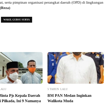
, serta pimpinan organisasi perangkat daerah (OPD) di lingkungan
(Reza)
WAKIL GUBSU SURYA
LALU
5 TAHUN LALU
inta Pjs Kepala Daerah
BM PAN Medan Inginkan
i Pilkada, Ini 9 Namanya
Walikota Muda