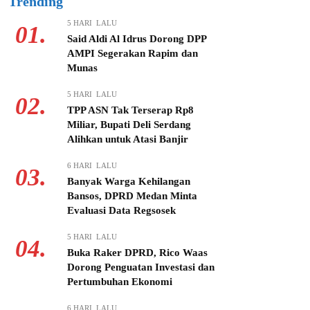
Trending
5 HARI LALU
01.
Said Aldi Al Idrus Dorong DPP
AMPI Segerakan Rapim dan
Munas
5 HARI LALU
02.
TPP ASN Tak Terserap Rp8
Miliar, Bupati Deli Serdang
Alihkan untuk Atasi Banjir
6 HARI LALU
03.
Banyak Warga Kehilangan
Bansos, DPRD Medan Minta
Evaluasi Data Regsosek
5 HARI LALU
04.
Buka Raker DPRD, Rico Waas
Dorong Penguatan Investasi dan
Pertumbuhan Ekonomi
6 HARI LALU