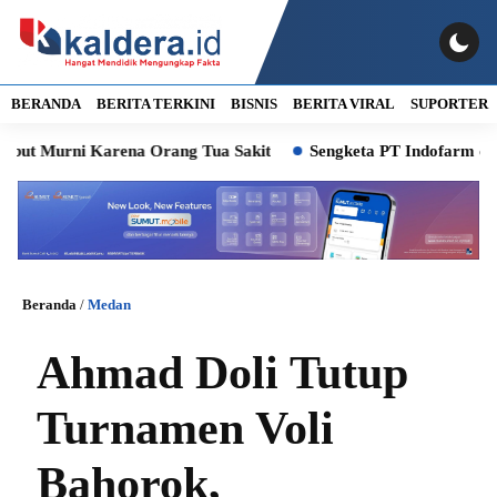
BERANDA
BERITA TERKINI
BISNIS
BERITA VIRAL
SUPORTER
ni Karena Orang Tua Sakit
Sengketa PT Indofarm dan Petani I
Beranda
/
Medan
Ahmad Doli Tutup
Turnamen Voli
Bahorok,