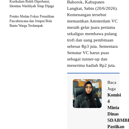
Kurikulum Boleh Diperbarui,
Bahorok, Kabupaten
Identitas Washliyah Tetap Dijaga
Langkat, Sabtu (20/6/2026).
Kemenangan tersebut
Pemko Medan Fokus Pemulihan
memastikan Amsterdam VC
Pascabencana dan Jemput Bola
Bantu Warga Terdampak
meraih gelar juara pertama
sekaligus membawa pulang
trofi dan uang pembinaan
sebesar Rp3 juta. Sementara
Sematar VC harus puas
sebagai runner-up dan
menerima hadiah Rp2 juta.
Baca
Juga
Komisi
4
Minta
Dinas
SDABMB
Pastikan