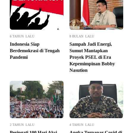
6 TAHUN LALU
8 BULAN LALU
Indonesia Siap
Sampah Jadi Energi,
Berdemokrasi di Tengah
Sumut Mantapkan
Pandemi
Proyek PSEL di Era
Kepemimpinan Bobby
Nasution
2 TAHUN LALU
4 TAHUN LALU
Peringati 100 Hari Aksi
Angka Terpapar Covid di