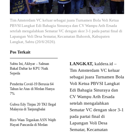
Tim Amsterdam VC keluar sebagai juara Turnamen Bola Voli Ketua
PBVSI Langkat Edi Bahagia Sinuraya dan CV Wampu Arih Ersada
setelah mengalahkan Sematar VC dengan skor 3-1 pada partai final di
Lapangan Voli Desa Sematar, Kecamatan Bahorok, Kabupaten
Langkat, Sabtu (20/6/2026).
Pos Terkait
LANGKAT,
kaldera.id –
Sabtu Ini, Akhyar – Salman
Bakal Daftar ke KPU Naik
Tim Amsterdam VC keluar
Sepeda
sebagai juara Turnamen Bola
Voli Ketua PBVSI Langkat
Penderita Covid-19 Berusia 64
Tahun ke Atas di Medan Hanya
Edi Bahagia Sinuraya dan
7%
CV Wampu Arih Ersada
setelah mengalahkan
Gubsu Edy Tinjau 20 TKI Ilegal
Malaysia di Tanjungbalai
Sematar VC dengan skor 3-1
pada partai final di
Rico Waas Tegaskan ASN Wajib
Lapangan Voli Desa
Hayati Pancasila di Medan
Sematar, Kecamatan