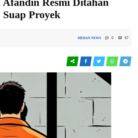
 Afandin Resmi Ditahan
 Suap Proyek
0
67
MEDAN
NEWS