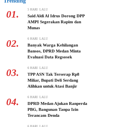
Trending
5 HARI LALU
01.
Said Aldi Al Idrus Dorong DPP
AMPI Segerakan Rapim dan
Munas
6 HARI LALU
02.
Banyak Warga Kehilangan
Bansos, DPRD Medan Minta
Evaluasi Data Regsosek
6 HARI LALU
03.
TPP ASN Tak Terserap Rp8
Miliar, Bupati Deli Serdang
Alihkan untuk Atasi Banjir
6 HARI LALU
04.
DPRD Medan Ajukan Ranperda
PBG, Bangunan Tanpa Izin
Terancam Denda
6 HARI LALU