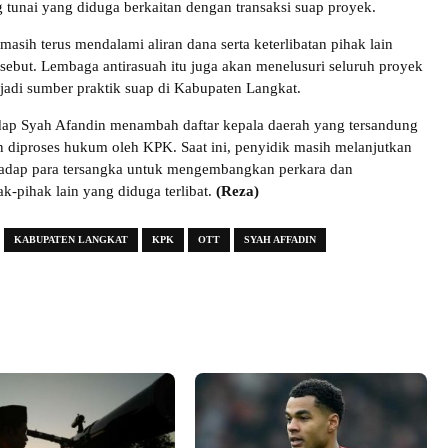
unai yang diduga berkaitan dengan transaksi suap proyek.
asih terus mendalami aliran dana serta keterlibatan pihak lain
rsebut. Lembaga antirasuah itu juga akan menelusuri seluruh proyek
adi sumber praktik suap di Kabupaten Langkat.
dap Syah Afandin menambah daftar kepala daerah yang tersandung
n diproses hukum oleh KPK. Saat ini, penyidik masih melanjutkan
hadap para tersangka untuk mengembangkan perkara dan
-pihak lain yang diduga terlibat.
(Reza)
KABUPATEN LANGKAT
KPK
OTT
SYAH AFFADIN