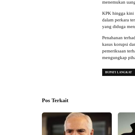
menemukan uang t
KPK hingga kini m
dalam perkara te
yang diduga menj
Penahanan terha
kasus korupsi da
pemeriksaan ter
mengungkap pihak
BUPATI LANGKAT
Pos Terkait