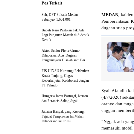
Pos Terkait
MEDAN,
kaldera
Sah, DPT Pilkada Medan
Sebanyak 1.601.001
Pemberantasan Ko
dugaan suap proy
Bupati Karo Pastikan Tak Ada
Lagi Pungutan Masuk di Sidebuk
Debuk
Aktor Senior Pierre Gruno
Dilaporkan Atas Dugaan
Penganiayaan Disalah satu Bar
FIS UINSU Kunjungi Pelabuhan
Kuala Tanjung, Gagas
Keberlanjutan Kolaborasi dengan
PT Pelindo
Syah Afandin kel
Hungaria Jamu Portugal, Jerman
(4/7/2026) seki
dan Perancis Saling Jegal
oranye dan tanga
enggan memberik
Jabatan Banyak yang Kosong,
Pejabat Pemprovsu Ini Malah
Dilaporkan ke Polisi
“Nggak ada yang 
memasuki mobil t