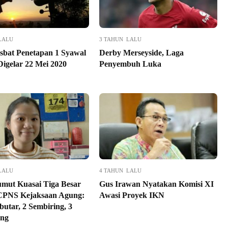
LALU
3 TAHUN LALU
Isbat Penetapan 1 Syawal
Derby Merseyside, Laga
Digelar 22 Mei 2020
Penyembuh Luka
LALU
4 TAHUN LALU
mut Kuasai Tiga Besar
Gus Irawan Nyatakan Komisi XI
 CPNS Kejaksaan Agung:
Awasi Proyek IKN
butar, 2 Sembiring, 3
ng