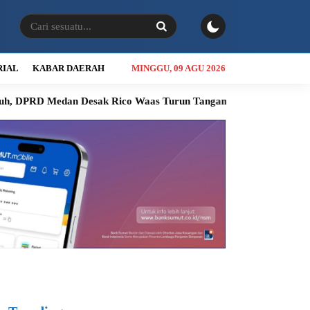
RIAL
KABAR DAERAH
MINGGU, 09 AGU 2026
edan Desak Rico Waas Turun Tangan
Jalan Sicanang Mangkrak