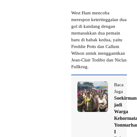
West Ham mencoba
merespon ketertinggalan dua
gol di kandang dengan
memasukkan dua pemain
baru di babak kedua, yaitu
Freddie Potts dan Callum
Wilson untuk menggantikan
Jean-Clair Todibo dan Niclas
Fullkrug.
Baca
Juga
Soekirman
jadi
Warga
Kehormat
Yonmarha
I