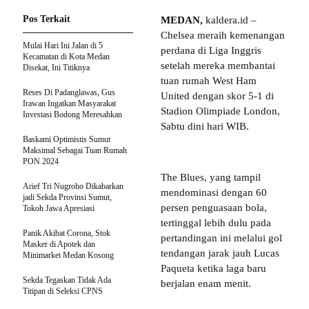
Pos Terkait
MEDAN,
kaldera.id –
Chelsea meraih kemenangan
Mulai Hari Ini Jalan di 5
perdana di Liga Inggris
Kecamatan di Kota Medan
setelah mereka membantai
Disekat, Ini Titiknya
tuan rumah West Ham
Reses Di Padanglawas, Gus
United dengan skor 5-1 di
Irawan Ingatkan Masyarakat
Stadion Olimpiade London,
Investasi Bodong Meresahkan
Sabtu dini hari WIB.
Baskami Optimistis Sumut
Maksimal Sebagai Tuan Rumah
PON 2024
The Blues, yang tampil
Arief Tri Nugroho Dikabarkan
mendominasi dengan 60
jadi Sekda Provinsi Sumut,
persen penguasaan bola,
Tokoh Jawa Apresiasi
tertinggal lebih dulu pada
Panik Akibat Corona, Stok
pertandingan ini melalui gol
Masker di Apotek dan
tendangan jarak jauh Lucas
Minimarket Medan Kosong
Paqueta ketika laga baru
Sekda Tegaskan Tidak Ada
berjalan enam menit.
Titipan di Seleksi CPNS