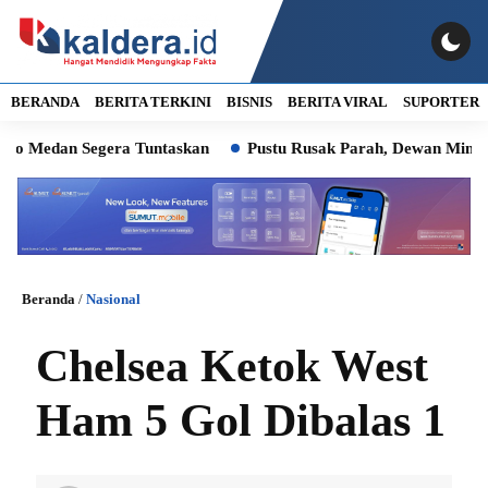
BERANDA
BERITA TERKINI
BISNIS
BERITA VIRAL
SUPORTER
n Segera Tuntaskan
Pustu Rusak Parah, Dewan Minta Wali Ko
Beranda
/
Nasional
Chelsea Ketok West
Ham 5 Gol Dibalas 1