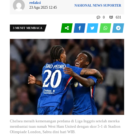
redaksi
NASIONAL
NEWS
SUPORTER
23 Agu 2025 12:45
0
631
3 MENIT MEMBACA
Chelsea meraih kemenangan perdana di Liga Inggris setelah mereka
membantai tuan rumah West Ham United dengan skor 5-1 di Stadion
Olimpiade London, Sabtu dini hari WIB.