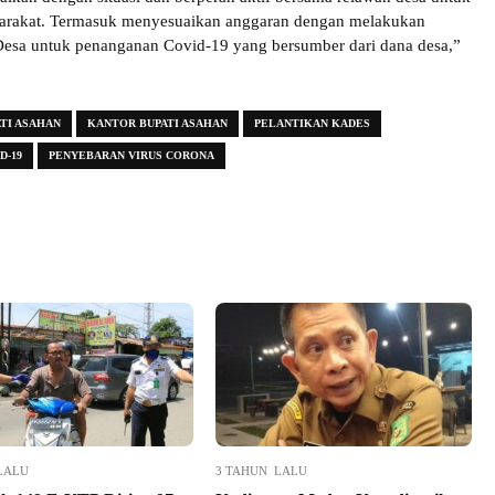
arakat. Termasuk menyesuaikan anggaran dengan melakukan
esa untuk penanganan Covid-19 yang bersumber dari dana desa,”
TI ASAHAN
KANTOR BUPATI ASAHAN
PELANTIKAN KADES
D-19
PENYEBARAN VIRUS CORONA
LALU
3 TAHUN LALU