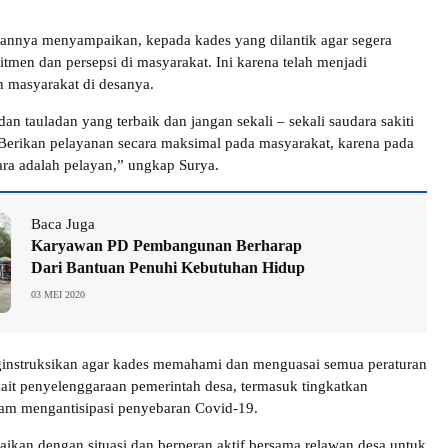
annya menyampaikan, kepada kades yang dilantik agar segera
men dan persepsi di masyarakat. Ini karena telah menjadi
 masyarakat di desanya.
an tauladan yang terbaik dan jangan sekali – sekali saudara sakiti
 Berikan pelayanan secara maksimal pada masyarakat, karena pada
ra adalah pelayan,” ungkap Surya.
Baca Juga
Karyawan PD Pembangunan Berharap
Dari Bantuan Penuhi Kebutuhan Hidup
03 MEI 2020
ginstruksikan agar kades memahami dan menguasai semua peraturan
kait penyelenggaraan pemerintah desa, termasuk tingkatkan
am mengantisipasi penyebaran Covid-19.
ikan dengan situasi dan berperan aktif bersama relawan desa untuk