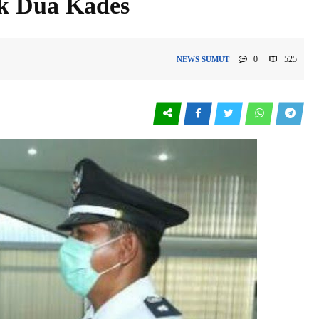
ik Dua Kades
0
525
NEWS
SUMUT