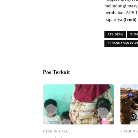
melindungi masy
perubahan APB D
paparnya.
(fendi)
APB DESA
BUPA
PENANGANAN COVI
Pos Terkait
1 TAHUN LALU
6 TAHUN 