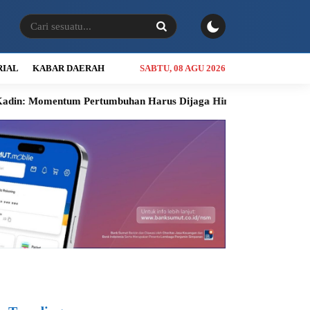
RIAL
KABAR DAERAH
SABTU, 08 AGU 2026
m Pertumbuhan Harus Dijaga Hingga Akhir Tahun
Dari Semin