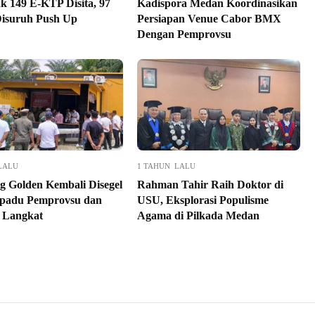
k 149 E-KTP Disita, 97
Kadispora Medan Koordinasikan
isuruh Push Up
Persiapan Venue Cabor BMX
Dengan Pemprovsu
LALU
1 TAHUN LALU
g Golden Kembali Disegel
Rahman Tahir Raih Doktor di
padu Pemprovsu dan
USU, Eksplorasi Populisme
 Langkat
Agama di Pilkada Medan