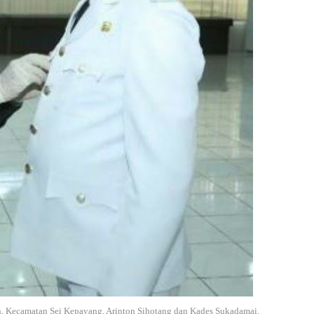
n, Kecamatan Sei Kepayang, Arinton Sihotang dan Kades Sukadamai,