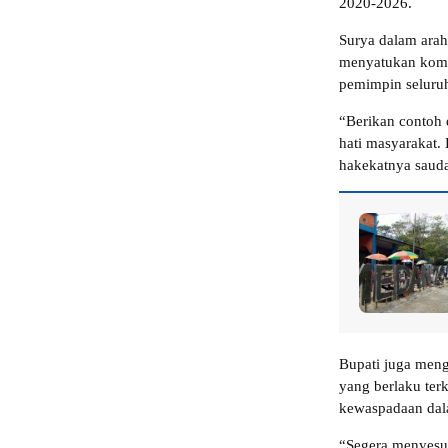
2020-2026.
Surya dalam arah
menyatukan komit
pemimpin seluruh
“Berikan contoh d
hati masyarakat.
hakekatnya sauda
Bupati juga men
yang berlaku ter
kewaspadaan dal
“Segera menyesua