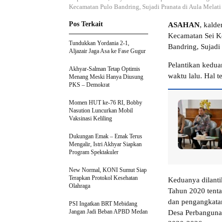
Kecamatan Pulo Bandring, Sujadi Pranata di Aula Melati
Pos Terkait
ASAHAN
, kald
Kecamatan Sei K
Tundukkan Yordania 2-1,
Bandring, Sujadi
Aljazair Jaga Asa ke Fase Gugur
Pelantikan keduan
Akhyar-Salman Tetap Optimis
waktu lalu. Hal t
Menang Meski Hanya Diusung
PKS – Demokrat
Momen HUT ke-76 RI, Bobby
Nasution Luncurkan Mobil
Vaksinasi Keliling
Dukungan Emak – Emak Terus
Mengalir, Istri Akhyar Siapkan
Program Spektakuler
New Normal, KONI Sumut Siap
Terapkan Protokol Kesehatan
Keduanya dilant
Olahraga
Tahun 2020 tenta
dan pengangkata
PSI Ingatkan BRT Mebidang
Jangan Jadi Beban APBD Medan
Desa Perbanguna