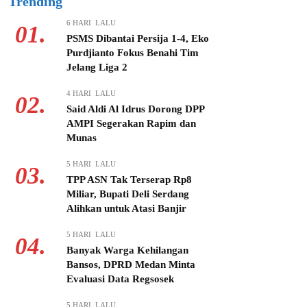
Trending
6 HARI LALU
01.
PSMS Dibantai Persija 1-4, Eko
Purdjianto Fokus Benahi Tim
Jelang Liga 2
4 HARI LALU
02.
Said Aldi Al Idrus Dorong DPP
AMPI Segerakan Rapim dan
Munas
5 HARI LALU
03.
TPP ASN Tak Terserap Rp8
Miliar, Bupati Deli Serdang
Alihkan untuk Atasi Banjir
5 HARI LALU
04.
Banyak Warga Kehilangan
Bansos, DPRD Medan Minta
Evaluasi Data Regsosek
5 HARI LALU