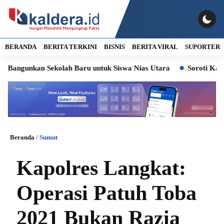
BERANDA
BERITA TERKINI
BISNIS
BERITA VIRAL
SUPORTER
unkan Sekolah Baru untuk Siswa Nias Utara
Soroti Kasus Lura
Beranda
/
Sumut
Kapolres Langkat:
Operasi Patuh Toba
2021 Bukan Razia