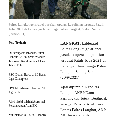
Polres Langkat gelar apel pasukan operasi kepolisian terpusat Patuh
Toba 2021 di Lapangan Jananuraga Polres Langkat, Stabat, Senin
(20/9/2021)
Pos Terkait
LANGKAT
, kaldera.id –
Polres Langkat gelar apel
Di Peringatan Brandan Bumi
pasukan operasi kepolisian
Hangus ke -76, Syah Afandin
terpusat Patuh Toba 2021 di
Tekankan Kondusifitas Jelang
Tahun Politik
Lapangan Jananuraga Polres
Langkat, Stabat, Senin
PSG Depak Barca di 16 Besar
(20/9/2021).
Liga Champions
Apel dipimpin Kapolres
DVI Identifikasi 6 Korban MT
Jag Leela
Langkat AKBP Danu
Pamungkas Totok. Bertindak
Alwi Hasbi Silalahi Apresiasi
sebagai Perwira Apel Kasat
Penangkapan Apin BK
Lantas Polres Langkat, AKP
Mukhtamar ke-15 PUI, Bobby
Ali Umar dan sebagai