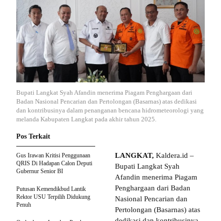
Bupati Langkat Syah Afandin menerima Piagam Penghargaan dari
Badan Nasional Pencarian dan Pertolongan (Basarnas) atas dedikasi
dan kontribusinya dalam penanganan bencana hidrometeorologi yang
melanda Kabupaten Langkat pada akhir tahun 2025.
Pos Terkait
LANGKAT,
Kaldera.id –
Gus Irawan Kritisi Penggunaan
QRIS Di Hadapan Calon Deputi
Bupati Langkat Syah
Gubernur Senior BI
Afandin menerima Piagam
Penghargaan dari Badan
Putusan Kemendikbud Lantik
Rektor USU Terpilih Didukung
Nasional Pencarian dan
Penuh
Pertolongan (Basarnas) atas
dedikasi dan kontribusinya