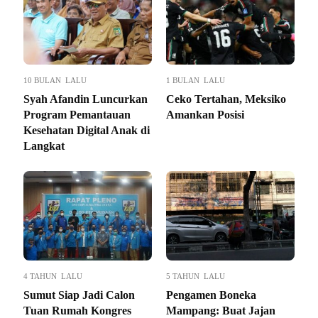
10 BULAN LALU
1 BULAN LALU
Syah Afandin Luncurkan
Ceko Tertahan, Meksiko
Program Pemantauan
Amankan Posisi
Kesehatan Digital Anak di
Langkat
4 TAHUN LALU
5 TAHUN LALU
Sumut Siap Jadi Calon
Pengamen Boneka
Tuan Rumah Kongres
Mampang: Buat Jajan