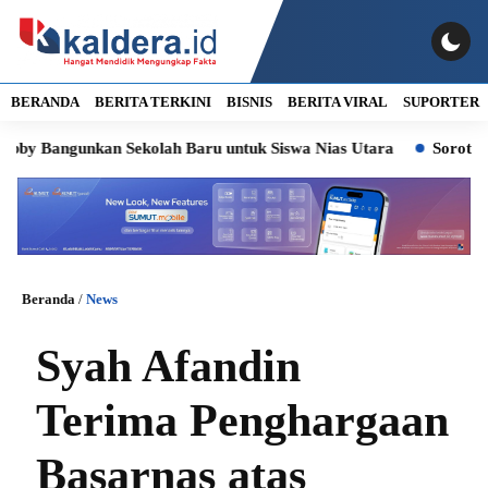
BERANDA
BERITA TERKINI
BISNIS
BERITA VIRAL
SUPORTER
angunkan Sekolah Baru untuk Siswa Nias Utara
Soroti Kasus Lu
Beranda
/
News
Syah Afandin
Terima Penghargaan
Basarnas atas