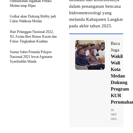
Ombudsman Ingatkan Pemko
Medan tetap Hijau
dalam penanganan bencana
hidrometeorologi yang
Golkar akan Dukung Bobby jadi
melanda Kabupaten Langkat
Calon Walikota Medan
pada akhir tahun 2025.
Hari Pelanggan Nasional 2022,
XL Axiata Beri Bonus Kuota dan
Fokus Tingkatkan Kualitas
Baca
Juga
Sumut Sabet Pemuda Pelopor
Wakil
Nasional 2021 lewat Agunarta
Syarifuddin Manik
Wali
Kota
Medan
Dukung
Program
KUR
Perumaha
10
OKT
2025