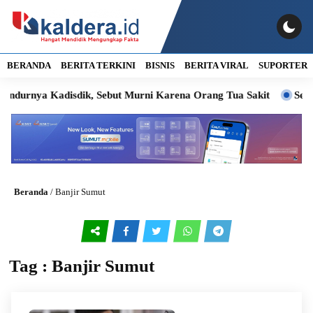
BERANDA
BERITA TERKINI
BISNIS
BERITA VIRAL
SUPORTER
rnya Kadisdik, Sebut Murni Karena Orang Tua Sakit
Sengket
Beranda
/
Banjir Sumut
Tag : Banjir Sumut