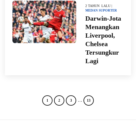
2 TAHUN LALU |
MEDAN
SUPORTER
Darwin-Jota
Menangkan
Liverpool,
Chelsea
Tersungkur
Lagi
…
1
2
3
13