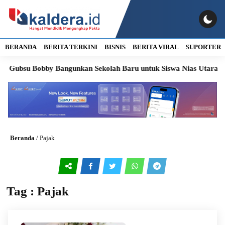
BERANDA
BERITA TERKINI
BISNIS
BERITA VIRAL
SUPORTER
ubsu Bobby Bangunkan Sekolah Baru untuk Siswa Nias Utara
Sor
Beranda
/
Pajak
Tag : Pajak