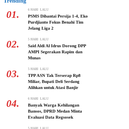
Trending
6 HARI LALU
01.
PSMS Dibantai Persija 1-4, Eko
Purdjianto Fokus Benahi Tim
Jelang Liga 2
5 HARI LALU
02.
Said Aldi Al Idrus Dorong DPP
AMPI Segerakan Rapim dan
Munas
5 HARI LALU
03.
TPP ASN Tak Terserap Rp8
Miliar, Bupati Deli Serdang
Alihkan untuk Atasi Banjir
6 HARI LALU
04.
Banyak Warga Kehilangan
Bansos, DPRD Medan Minta
Evaluasi Data Regsosek
5 HARI LALU