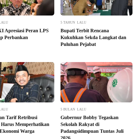
LALU
5 TAHUN LALU
XI Apresiasi Peran LPS
Bupati Terbit Rencana
ap Perbankan
Kukuhkan Sekda Langkat dan
Puluhan Pejabat
LALU
5 BULAN LALU
n Tarif Retribusi
Gubernur Bobby Tegaskan
 Harus Memperhatikan
Sekolah Rakyat di
 Ekonomi Warga
Padangsidimpuan Tuntas Juli
2026