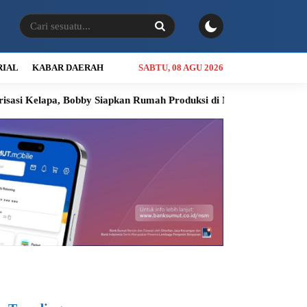
RIAL
KABAR DAERAH
SABTU, 08 AGU 2026
apa, Bobby Siapkan Rumah Produksi di Nias Utara
INALUM Siap