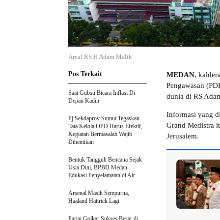
Areal RS H Adam Malik
Pos Terkait
MEDAN
, kalder
Pengawasan (PDP)
Saat Gubsu Bicara Inflasi Di
dunia di RS Adam
Depan Kadin
Informasi yang d
Pj Sekdaprov Sumut Tegaskan
Grand Medistra i
Tata Kelola OPD Harus Efektif,
Kegiatan Bermasalah Wajib
Jerusalem.
Dihentikan
Bentuk Tangguh Bencana Sejak
Usia Dini, BPBD Medan
Edukasi Penyelamatan di Air
Arsenal Masih Sempurna,
Haaland Hattrick Lagi
Partai Golkar Sukses Besar di