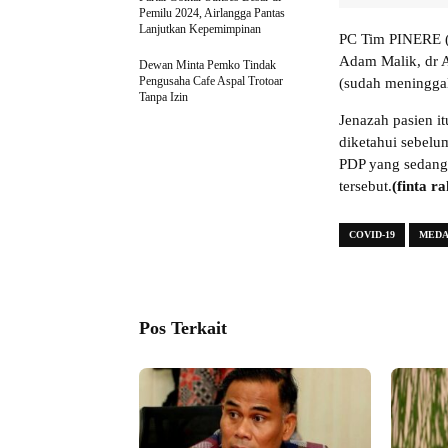
Pemilu 2024, Airlangga Pantas
Lanjutkan Kepemimpinan
PC Tim PINERE (
Adam Malik, dr A
Dewan Minta Pemko Tindak
Pengusaha Cafe Aspal Trotoar
(sudah meninggal
Tanpa Izin
Jenazah pasien i
diketahui sebelu
PDP yang sedang 
tersebut.
(finta r
COVID-19
MED
Pos Terkait