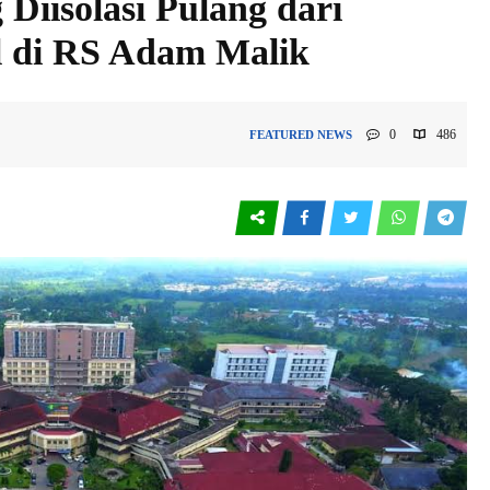
 Diisolasi Pulang dari
l di RS Adam Malik
0
486
FEATURED
NEWS